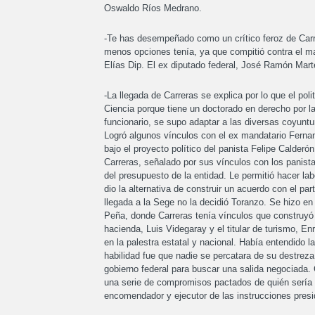
Oswaldo Ríos Medrano.
-Te has desempeñado como un crítico feroz de Car
menos opciones tenía, ya que compitió contra el mag
Elías Dip. El ex diputado federal, José Ramón Mart
-La llegada de Carreras se explica por lo que el pol
Ciencia porque tiene un doctorado en derecho por 
funcionario, se supo adaptar a las diversas coyunt
Logró algunos vínculos con el ex mandatario Fernand
bajo el proyecto político del panista Felipe Calder
Carreras, señalado por sus vínculos con los panist
del presupuesto de la entidad. Le permitió hacer la
dio la alternativa de construir un acuerdo con el p
llegada a la Sege no la decidió Toranzo. Se hizo en 
Peña, donde Carreras tenía vínculos que construyó 
hacienda, Luis Videgaray y el titular de turismo, E
en la palestra estatal y nacional. Había entendido l
habilidad fue que nadie se percatara de su destrez
gobierno federal para buscar una salida negociada.
una serie de compromisos pactados de quién sería e
encomendador y ejecutor de las instrucciones presi