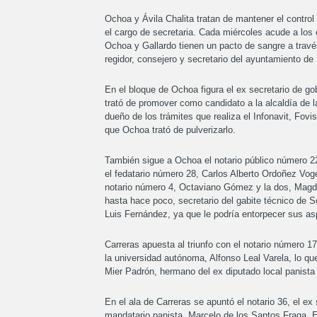
Ochoa y Ávila Chalita tratan de mantener el control
el cargo de secretaria. Cada miércoles acude a los 
Ochoa y Gallardo tienen un pacto de sangre a travé
regidor, consejero y secretario del ayuntamiento de
En el bloque de Ochoa figura el ex secretario de go
trató de promover como candidato a la alcaldía de la
dueño de los trámites que realiza el Infonavit, Fovi
que Ochoa trató de pulverizarlo.
También sigue a Ochoa el notario público número 22
el fedatario número 28, Carlos Alberto Ordoñez Voge
notario número 4, Octaviano Gómez y la dos, Magda
hasta hace poco, secretario del gabite técnico de So
Luis Fernández, ya que le podría entorpecer sus asp
Carreras apuesta al triunfo con el notario número 17
la universidad autónoma, Alfonso Leal Varela, lo qu
Mier Padrón, hermano del ex diputado local panista 
En el ala de Carreras se apuntó el notario 36, el e
mandatario panista, Marcelo de los Santos Fraga. E