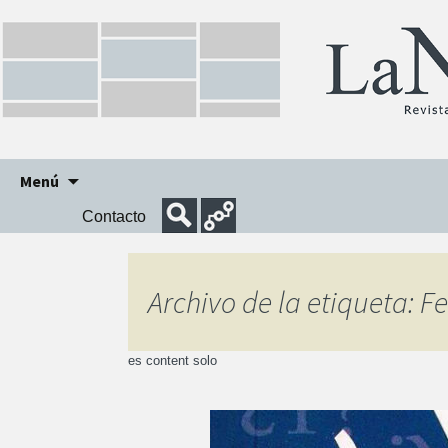
Ir
Menú
al
Contacto
contenido
Archivo de la etiqueta: F
es content solo