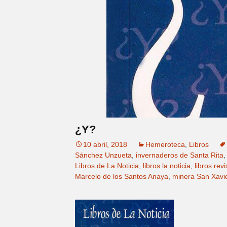
¿Y?
10 abril, 2018
Hemeroteca
,
Libros
Sánchez Unzueta
,
invernaderos de Santa Rita
Libros de La Noticia
,
libros la noticia
,
libros rev
Marcelo de los Santos Anaya
,
minera San Xavi