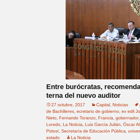
Entre burócratas, recomendad
terna del nuevo auditor
27 octubre, 2017
Capital
,
Noticias
de Bachilleres
,
ecretario de gobierno
,
ex edil 
Nieto
,
Fernando Toranzo
,
Francia
,
gobernador
Loredo
,
La Noticia
,
Luis García Julián
,
Óscar A
Potosí
,
Secretaría de Educación Pública
,
unive
estado
La Noticia