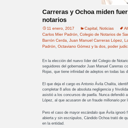
Carreras y Ochoa miden fuerz
notarios
11 enero, 2017
Capital
,
Noticias
Al
Carlos Mier Padrón
,
Colegio de Notarios de Sa
Barrón Cerda
,
Juan Manuel Carreras López
,
La
Padrón
,
Octaviano Gómez y la dos
,
poder judic
En la elección del nuevo líder del Colegio de Notar
seguidores del gobernador Juan Manuel Carerras con
Rojas, que tiene infinidad de adeptos en todas las d
El que deja el cargo es Antonio Ávila Chalita, iden
completar 8 años de absoluta negligencia y frivolidad
asistió a los concursos de paella. Nunca defendió
López, al que acusaron de un fraude millonario por 
Pero el caso de mayor escándalo que Ávila ignoró f
abierta y sin escrúpulos, Cándido Ochoa trató de qu
en la entidad.