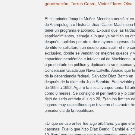
gobernación
,
Torres Corzo
,
Víctor Flores Olea
El historiador Joaquín Muñoz Mendoza acusó al ex 
de Antropología e Historia, Juan Carlos Machinena Mo
tener un programa elaborado. Expuso que las tardad
establecimientos, semeja a lo que ya se hizo en o
después suplirlos por otros de mayores ingresos do
de elite le solicitaron un diseño para suplir el mer
exclusivo, donde se vendan los mejores quesos y v
capacidad académica e intelectual de Machinena, al
a presentarlo en público y dedicarlo a su mecenas y
Concepción Guadalupe Nava Calvillo. Añadió que lo
de la dependencia federal, Salvador Díaz Berrio en
después de la alameda Juan Sarabia. Era inviable p
de 1988 a 1993. Agarro la iniciativa que tenía 13 a
como 8 meses. Se consignó el perímetro a y b como 
dejó de serlo entrado el siglo 20. Eran los límites d
lugares muy específicos que tuvieran el carácter hist
presidencia de la república».
«El que se usó antes fue algo arbitrario, ya que era
casonas. Fue lo que hizo Díaz Berrio. Cambié el crit
19. Barrí con las parroquias y los grandes monume