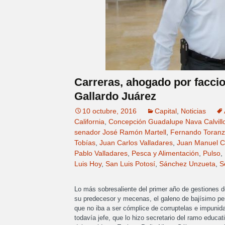
Carreras, ahogado por faccio
Gallardo Juárez
10 octubre, 2016
Capital
,
Noticias
California
,
Concepción Guadalupe Nava Calvill
senador José Ramón Martell
,
Fernando Toran
Tobías
,
Juan Carlos Valladares
,
Juan Manuel C
Pablo Valladares
,
Pesca y Alimentación
,
Pulso
,
Luis Hoy
,
San Luis Potosí
,
Sánchez Unzueta
,
S
Lo más sobresaliente del primer año de gestiones d
su predecesor y mecenas, el galeno de bajísimo pe
que no iba a ser cómplice de corruptelas e impunida
todavía jefe, que lo hizo secretario del ramo educat