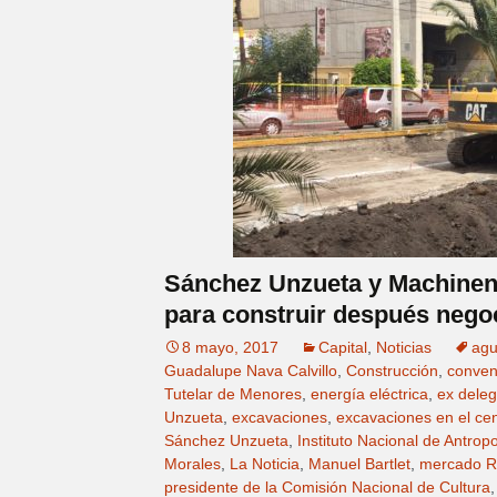
Sánchez Unzueta y Machinena 
para construir después negoc
8 mayo, 2017
Capital
,
Noticias
ag
Guadalupe Nava Calvillo
,
Construcción
,
conven
Tutelar de Menores
,
energía eléctrica
,
ex dele
Unzueta
,
excavaciones
,
excavaciones en el cent
Sánchez Unzueta
,
Instituto Nacional de Antropo
Morales
,
La Noticia
,
Manuel Bartlet
,
mercado R
presidente de la Comisión Nacional de Cultura