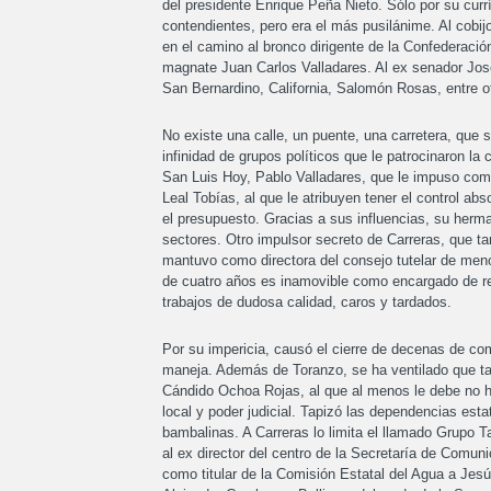
del presidente Enrique Peña Nieto. Sólo por su cur
contendientes, pero era el más pusilánime. Al cobijo
en el camino al bronco dirigente de la Confederació
magnate Juan Carlos Valladares. Al ex senador José
San Bernardino, California, Salomón Rosas, entre o
No existe una calle, un puente, una carretera, qu
infinidad de grupos políticos que le patrocinaron la
San Luis Hoy, Pablo Valladares, que le impuso como 
Leal Tobías, al que le atribuyen tener el control ab
el presupuesto. Gracias a sus influencias, su herma
sectores. Otro impulsor secreto de Carreras, que 
mantuvo como directora del consejo tutelar de men
de cuatro años es inamovible como encargado de reg
trabajos de dudosa calidad, caros y tardados.
Por su impericia, causó el cierre de decenas de co
maneja. Además de Toranzo, se ha ventilado que tam
Cándido Ochoa Rojas, al que al menos le debe no h
local y poder judicial. Tapizó las dependencias est
bambalinas. A Carreras lo limita el llamado Grupo 
al ex director del centro de la Secretaría de Com
como titular de la Comisión Estatal del Agua a Jesú