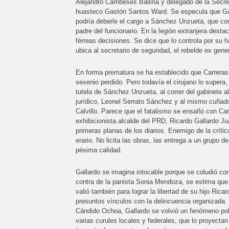
Alejandro Cambeses Ballina y delegado de la Secret
huasteco Gastón Santos Ward. Se especula que Garc
podría deberle el cargo a Sánchez Unzueta, que con
padre del funcionario. En la legión extranjera desta
férreas decisiones. Se dice que lo controla por su 
ubica al secretario de seguridad, el rebelde ex gene
En forma prematura se ha establecido que Carreras e
sexenio perdido. Pero todavía el cirujano lo supera,
tutela de Sánchez Unzueta, al correr del gabinete a
jurídico, Leonel Serrato Sánchez y al mismo cuñado
Calvillo. Parece que el fatalismo se ensañó con Carr
exhibicionista alcalde del PRD, Ricardo Gallardo Juá
primeras planas de los diarios. Enemigo de la crític
erario. No licita las obras, las entrega a un grupo
pésima calidad.
Gallardo se imagina intocable porque se coludió con
contra de la panista Sonia Mendoza, se estima que 
valió también para lograr la libertad de su hijo Ri
presuntos vínculos con la delincuencia organizada
Cándido Ochoa, Gallardo se volvió un fenómeno polí
varias curules locales y federales, que lo proyecta