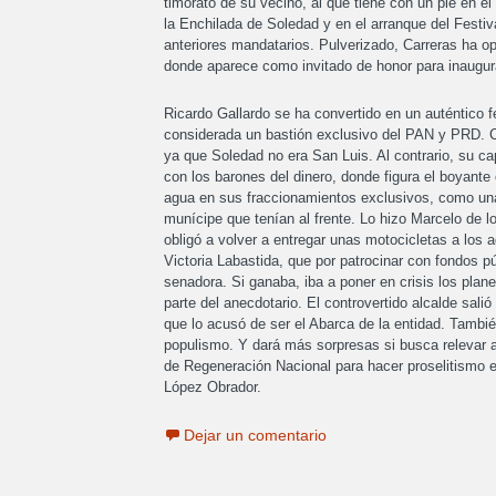
timorato de su vecino, al que tiene con un pie en el
la Enchilada de Soledad y en el arranque del Festiv
anteriores mandatarios. Pulverizado, Carreras ha o
donde aparece como invitado de honor para inaugur
Ricardo Gallardo se ha convertido en un auténtico fe
considerada un bastión exclusivo del PAN y PRD. Co
ya que Soledad no era San Luis. Al contrario, su ca
con los barones del dinero, donde figura el boyante
agua en sus fraccionamientos exclusivos, como una 
munícipe que tenían al frente. Lo hizo Marcelo de l
obligó a volver a entregar unas motocicletas a los 
Victoria Labastida, que por patrocinar con fondos 
senadora. Si ganaba, iba a poner en crisis los pla
parte del anecdotario. El controvertido alcalde salió 
que lo acusó de ser el Abarca de la entidad. Tambi
populismo. Y dará más sorpresas si busca relevar a 
de Regeneración Nacional para hacer proselitismo 
López Obrador.
Dejar un comentario