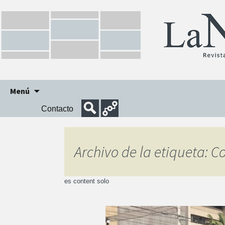
Ir
Menú
al
Contacto
contenido
Archivo de la etiqueta: 
es content solo