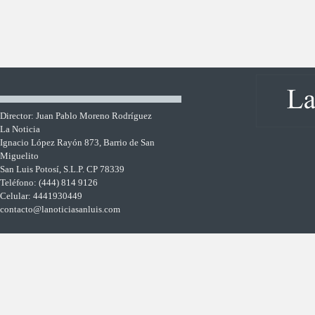
Director: Juan Pablo Moreno Rodríguez
La Noticia
Ignacio López Rayón 873, Barrio de San
Miguelito
San Luis Potosí, S.L.P. CP 78339
Teléfono: (444) 814 9126
Celular: 4441930449
contacto@lanoticiasanluis.com