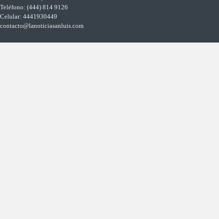
Teléfono: (444) 814 9126
Celular: 4441930449
contacto@lanoticiasanluis.com