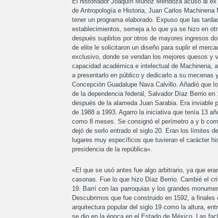
El historiador Joaquín Muñoz Mendoza acusó al ex 
de Antropología e Historia, Juan Carlos Machinena Mo
tener un programa elaborado. Expuso que las tardad
establecimientos, semeja a lo que ya se hizo en o
después suplirlos por otros de mayores ingresos do
de elite le solicitaron un diseño para suplir el mer
exclusivo, donde se vendan los mejores quesos y v
capacidad académica e intelectual de Machinena, al
a presentarlo en público y dedicarlo a su mecenas y
Concepción Guadalupe Nava Calvillo. Añadió que lo
de la dependencia federal, Salvador Díaz Berrio en
después de la alameda Juan Sarabia. Era inviable p
de 1988 a 1993. Agarro la iniciativa que tenía 13 a
como 8 meses. Se consignó el perímetro a y b como 
dejó de serlo entrado el siglo 20. Eran los límites d
lugares muy específicos que tuvieran el carácter hist
presidencia de la república».
«El que se usó antes fue algo arbitrario, ya que era
casonas. Fue lo que hizo Díaz Berrio. Cambié el crit
19. Barrí con las parroquias y los grandes monume
Descubrimos que fue construido en 1592, a finales 
arquitectura popular del siglo 19 como la altura, en
se dio en la época en el Estado de México. Las fac