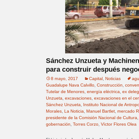
Sánchez Unzueta y Machinena 
para construir después negoc
8 mayo, 2017
Capital
,
Noticias
ag
Guadalupe Nava Calvillo
,
Construcción
,
conven
Tutelar de Menores
,
energía eléctrica
,
ex dele
Unzueta
,
excavaciones
,
excavaciones en el cent
Sánchez Unzueta
,
Instituto Nacional de Antropo
Morales
,
La Noticia
,
Manuel Bartlet
,
mercado R
presidente de la Comisión Nacional de Cultura
gobernación
,
Torres Corzo
,
Víctor Flores Olea