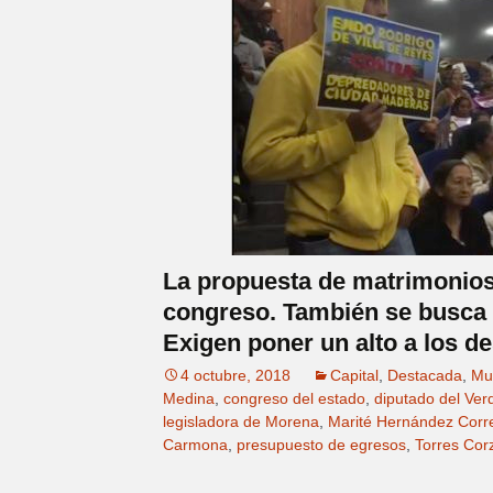
La propuesta de matrimonios 
congreso. También se busca q
Exigen poner un alto a los 
4 octubre, 2018
Capital
,
Destacada
,
Mu
Medina
,
congreso del estado
,
diputado del Ver
legisladora de Morena
,
Marité Hernández Corr
Carmona
,
presupuesto de egresos
,
Torres Cor