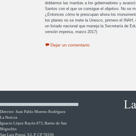
doblamos las manitas a los gobernadores y avanzó l
Santos con el que se consigue el objetivo. No se m
¿Entonces cómo le preocupan ahora los monumentos h
los planes no se mete la Unesco, primero el INAH, q
un listado nacional que maneja la Secretaría de Ed
versión impresa, marzo 2017)
Dejar un comentario
Director: Juan Pablo Moreno Rodríguez
La Noticia
Ignacio López Rayón 873, Barrio de San
Miguelito
San Luis Potosí, S.L.P. CP 78339