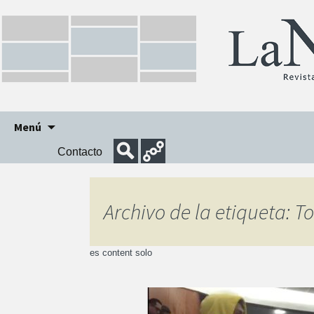
Ir
Menú
al
Contacto
contenido
Archivo de la etiqueta: T
es content solo