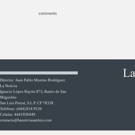
comments
Director: Juan Pablo Moreno Rodríguez
La Noticia
Ignacio López Rayón 873, Barrio de San
Miguelito
San Luis Potosí, S.L.P. CP 78339
Teléfono: (444) 814 9126
Celular: 4441930449
contacto@lanoticiasanluis.com