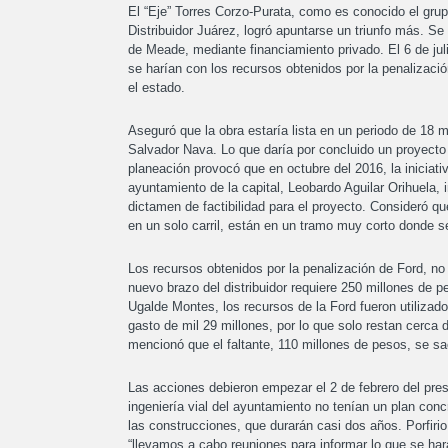
El “Eje” Torres Corzo-Purata, como es conocido el grup
Distribuidor Juárez, logró apuntarse un triunfo más. S
de Meade, mediante financiamiento privado. El 6 de jul
se harían con los recursos obtenidos por la penalizaci
el estado.
Aseguró que la obra estaría lista en un periodo de 18 
Salvador Nava. Lo que daría por concluido un proyecto
planeación provocó que en octubre del 2016, la iniciativ
ayuntamiento de la capital, Leobardo Aguilar Orihuela, 
dictamen de factibilidad para el proyecto. Consideró q
en un solo carril, están en un tramo muy corto donde se
Los recursos obtenidos por la penalización de Ford, no 
nuevo brazo del distribuidor requiere 250 millones de p
Ugalde Montes, los recursos de la Ford fueron utilizad
gasto de mil 29 millones, por lo que solo restan cerca d
mencionó que el faltante, 110 millones de pesos, se sa
Las acciones debieron empezar el 2 de febrero del pre
ingeniería vial del ayuntamiento no tenían un plan conc
las construcciones, que durarán casi dos años. Porfir
“llevamos a cabo reuniones para informar lo que se har