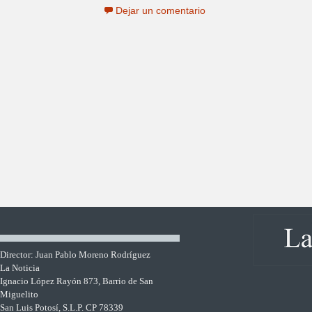
Dejar un comentario
Director: Juan Pablo Moreno Rodríguez
La Noticia
Ignacio López Rayón 873, Barrio de San
Miguelito
San Luis Potosí, S.L.P. CP 78339