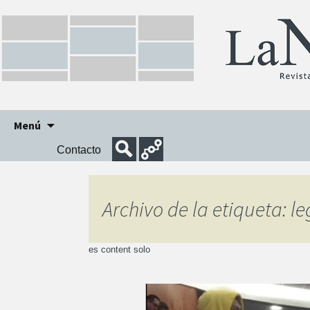
Ir
Menú
al
Contacto
contenido
Archivo de la etiqueta: 
es content solo