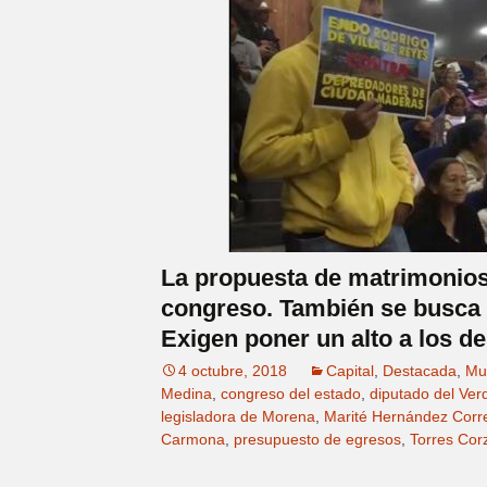
La propuesta de matrimonios 
congreso. También se busca q
Exigen poner un alto a los 
4 octubre, 2018
Capital
,
Destacada
,
Mu
Medina
,
congreso del estado
,
diputado del Ver
legisladora de Morena
,
Marité Hernández Corr
Carmona
,
presupuesto de egresos
,
Torres Cor