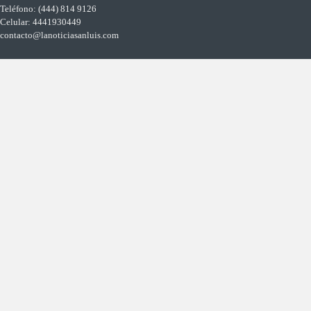
Teléfono: (444) 814 9126
Celular: 4441930449
contacto@lanoticiasanluis.com