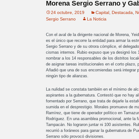
Morena Sergio Serrano y Ga
24 octubre, 2019
Capital
,
Destacada
,
N
Sergio Serrano
La Noticia
Con el aval de la dirigente nacional de Morena, Ye
es el único que recorre la entidad para armar la est
Sergio Serrano y de su otrora cómplice, el delegad
cismas internos. Rubio expuso que ya designó los 1
nombrar a los 14 responsables de los distritos loca
de asignar tareas institucionales en el corto plazo,
Añadió que una de sus encomiendas será integrar p
ningún tipo de alianzas.
La nulidad se constata también en el mínimo de alc
aspirantes a la gubernatura. Contestó que no hay al
fomentado por Serrano, que trata de dejarle la esta
sumida en el desprestigio. Morales promueve de ma
Ramírez, que tiene de operador político en Tamazu
Rodríguez. En una asamblea promocional, ante la fa
Tampacán. No lograron juntar ni 100 asistentes. Ru
recurrió a foráneos para ganar la gubernatura de P
Serrano sólo provocó divisiones.