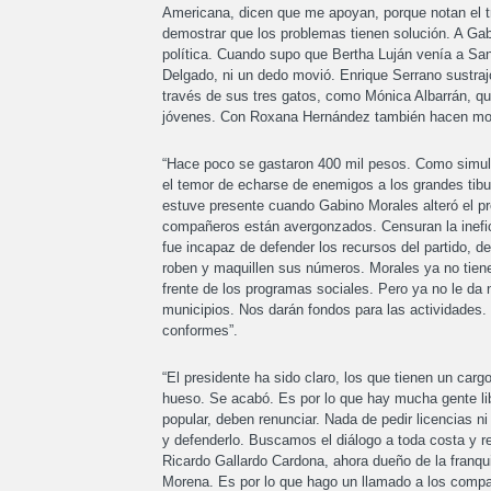
Americana, dicen que me apoyan, porque notan el tr
demostrar que los problemas tienen solución. A Gab
política. Cuando supo que Bertha Luján venía a San 
Delgado, ni un dedo movió. Enrique Serrano sustraj
través de sus tres gatos, como Mónica Albarrán, que
jóvenes. Con Roxana Hernández también hacen movi
“Hace poco se gastaron 400 mil pesos. Como simula
el temor de echarse de enemigos a los grandes tibu
estuve presente cuando Gabino Morales alteró el p
compañeros están avergonzados. Censuran la inefica
fue incapaz de defender los recursos del partido, de
roben y maquillen sus números. Morales ya no tiene 
frente de los programas sociales. Pero ya no le da
municipios. Nos darán fondos para las actividades.
conformes”.
“El presidente ha sido claro, los que tienen un carg
hueso. Se acabó. Es por lo que hay mucha gente lib
popular, deben renunciar. Nada de pedir licencias 
y defenderlo. Buscamos el diálogo a toda costa y re
Ricardo Gallardo Cardona, ahora dueño de la franqui
Morena. Es por lo que hago un llamado a los compañ