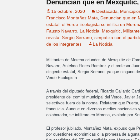
Denuncian que en Mexquitic, 
15 octubre, 2020
Destacada
,
Municipio
Francisco Montañez Mata
,
Denuncian que en M
estatal
,
el Verde Ecologista se infiltra en Moren
Fausto Navarro
,
La Noticia
,
Mexquitic
,
Militan
revista
,
Sergio Serrano
,
simpatiza con el parti
de los integrantes
La Noticia
Militantes de Morena oriundos de Mexquitic de Carm
Navarro, Antelmo Flores Ramírez y el profesor Jua
dirigente estatal, Sergio Serrano, ya que ninguno de
Verde Ecologista.
A través del diputado federal, Ricardo Gallardo Cardo
presidente del comité municipal del Verde, Javier 
selectivos fuera de la norma. Relataron que Puerta,
franquicia. Aunque en diversos medios nacionales y 
colaborador, se infiltrara en Morena, avalado por Se
El profesor jubilado, Montañez Mata, expuso que 
por cuestiones económicas o la promesa de alguna 