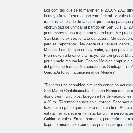
Los comités que se formaron en el 2016 y 2017 sirvi
la mayoría se fueron al gobierno federal. Morales
rupturas, se olvidó de la base que trabajó para qu
oportunidad de unificar al partido en San Luis. El 
pormenores y nos regresamos a trabajar. Me pregun
San Luis no existe, le falta estructura. Me cuestio
pero es importante. Hay gente que tiene su capital,
Morena. Les dije que no hay nadie, ya que prevalec
Promueven a la ex oficial mayor del congreso, Marc
por su mala reputación. Gabino Morales empuja a su 
del gobierno federal. Su operador es Santiago Her
García Antonio, incondicional de Morales”.
“Tuvieron una asamblea simulada donde no acudiero
San Martín Chalchicuautla. Roxana Hernández no es
dos o tres municipios. Luego se fue de vacaciones.
a 30 mil 56 simpatizantes en el estado. Sabemos q
hay mucha gente que no está en el padrón. Por ejemp
estatal, no aparece en la lista. La última persona 
Gabino Morales. En su momento, para enfrentar a lo
baja. Lo mismo hizo con otros personajes que podían