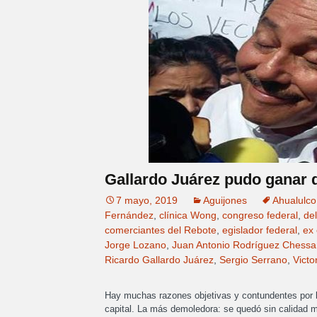
Gallardo Juárez pudo ganar d
7 mayo, 2019
Aguijones
Ahualulco
Fernández
,
clínica Wong
,
congreso federal
,
de
comerciantes del Rebote
,
egislador federal
,
ex 
Jorge Lozano
,
Juan Antonio Rodríguez Chessa
Ricardo Gallardo Juárez
,
Sergio Serrano
,
Victo
Hay muchas razones objetivas y contundentes por l
capital. La más demoledora: se quedó sin calidad m