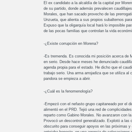
El ex candidato a la alcaldía de la capital por Mo
de su partido, donde además prevalecen caudillaj
Morales, que han sacado provecho de las prerrogati
Unzueta, que alienta a sus propios subalternos para
Expuso que la oligarquía local hará lo imposible pa
de las pocas familias que controlan la vida económi
-¿Existe corrupción en Morena?
-Es tremenda. Es conocida mi posición acerca de M
en serio. Desde hace meses he denunciado caudilla
agenda propia para el estado. He dicho que el caudi
trabajo serio. Una arma arrojadiza que se utiliza al c
pandora se empieza a abrir.
-¿Cuál es la fenomenología?
-Empezó con el nefasto grupo capitaneado por el di
alimentó en el PRD. Tejió una red de complicidades 
reparto como Gabino Morales. No avanzaron con la v
Provocó un descontrol generalizado. Explotó a las c
obscurito para conseguir apoyos en las próximas y 
antojaba honesto, en una agencia de colocaciones 