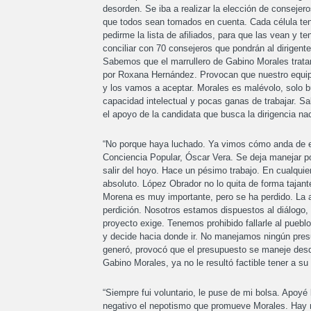
desorden. Se iba a realizar la elección de conseje
que todos sean tomados en cuenta. Cada célula ten
pedirme la lista de afiliados, para que las vean y
conciliar con 70 consejeros que pondrán al dirigent
Sabemos que el marrullero de Gabino Morales tratará
por Roxana Hernández. Provocan que nuestro equipo
y los vamos a aceptar. Morales es malévolo, solo b
capacidad intelectual y pocas ganas de trabajar. S
el apoyo de la candidata que busca la dirigencia nac
“No porque haya luchado. Ya vimos cómo anda de en
Conciencia Popular, Óscar Vera. Se deja manejar po
salir del hoyo. Hace un pésimo trabajo. En cualquie
absoluto. López Obrador no lo quita de forma tajant
Morena es muy importante, pero se ha perdido. La 
perdición. Nosotros estamos dispuestos al diálogo, 
proyecto exige. Tenemos prohibido fallarle al pueb
y decide hacia donde ir. No manejamos ningún pres
generó, provocó que el presupuesto se maneje desde
Gabino Morales, ya no le resultó factible tener a su 
“Siempre fui voluntario, le puse de mi bolsa. Apoyé 
negativo el nepotismo que promueve Morales. Hay 