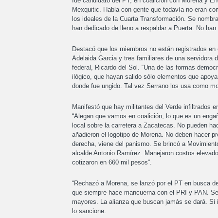
fue candidato del PT, en coalición con Morena y Enc
Mexquitic. Habla con gente que todavía no eran c
los ideales de la Cuarta Transformación. Se nombra 
han dedicado de lleno a respaldar a Puerta. No han 
Destacó que los miembros no están registrados en
Adelaida Garcia y tres familiares de una servidora 
federal, Ricardo del Sol. “Una de las formas democ
ilógico, que hayan salido sólo elementos que apoyan
donde fue ungido. Tal vez Serrano los usa como m
Manifestó que hay militantes del Verde infiltrados
“Alegan que vamos en coalición, lo que es un eng
local sobre la carretera a Zacatecas. No pueden hace
añadieron el logotipo de Morena. No deben hacer pr
derecha, viene del panismo. Se brincó a Movimiento
alcalde Antonio Ramírez. Manejaron costos elevado
cotizaron en 660 mil pesos”.
“Rechazó a Morena, se lanzó por el PT en busca de 
que siempre hace mancuerna con el PRI y PAN. Se id
mayores. La alianza que buscan jamás se dará. Si i
lo sancione.