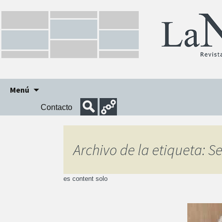
Ir
Menú
al
Contacto
contenido
Archivo de la etiqueta: S
es content solo