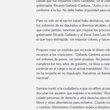
Desde que fue impuesta como candidata, se le califi
gobernador, Ricardo Gallardo Cardona. “Justo o no s
conforme a la ley. No debe haber impunidad para na
Pero no solo en el sector salud hubo desfalcos, ta
los sobornos de ex diputados a diversos alcaldes, d
que como partido, tenemos que mejorar los procesos
gobernador Ricardo Gallardo y al fiscal José Luis Ru
el que haya delinquido, sin importar colores y hacer
Propuso crear un instituto que recaude el dinero ro
recursos a los municipios. “Gallardo Cardona acusó
mil millones de pesos, sin tener pruebas. No presen
cumplirse los tres años de gobierno, se lleve a cab
continúe en el cargo o no el actual mandatario. “Es
se ha empeña en no impulsarlo. Hacemos un llamado
nacional”.
Serrano invitó a la ciudadanía a que se afilien al 
discutan los asuntos que mejoren a la entidad. “Bu
colado personas de derecha y ultra derecha, para b
filtros y otras alternativas para evitarlos. Cuando 
y cambiar. Movimiento Ciudadano aspira a desplaza