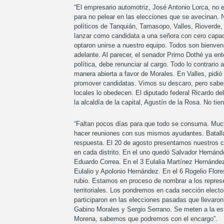
“El empresario automotriz, José Antonio Lorca, no es
para no pelear en las elecciones que se avecinan.
políticos de Tanquián, Tamasopo, Valles, Rioverde
lanzar como candidata a una señora con cero capacid
optaron unirse a nuestro equipo. Todos son bienven
adelante. Al parecer, el senador Primo Dothé ya ent
política, debe renunciar al cargo. Todo lo contrario
manera abierta a favor de Morales. En Valles, pidi
promover candidatas. Vimos su descaro, pero sabem
locales lo obedecen. El diputado federal Ricardo d
la alcaldía de la capital, Agustín de la Rosa. No ti
“Faltan pocos días para que todo se consuma. Mucho
hacer reuniones con sus mismos ayudantes. Batallam
respuesta. El 20 de agosto presentamos nuestros 
en cada distrito. En el uno quedó Salvador Hernán
Eduardo Correa. En el 3 Eulalia Martínez Hernánde
Eulalio y Apolonio Hernández. En el 6 Rogelio Flor
rubio. Estamos en proceso de nombrar a los represe
territoriales. Los pondremos en cada sección elect
participaron en las elecciones pasadas que llevaron
Gabino Morales y Sergio Serrano. Se meten a la estr
Morena, sabemos que podremos con el encargo”.