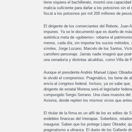
tiene siquiera el bachillerato, mostró una capacida
malicia suficiente para dañar a los potosinos sin e
fiscal a los potosinos por mil 200 millones de pesos
El dirigente de los comerciantes del Rebote, Juan
impunes. Ya se le documentó que es dueño de más d
auténtica meta de «gobierno»: robarse el patrimonio
menos, cada día, sin importar los sucios métodos, 
símiles, Jorge Lozano, Marcelo de los Santos, Vict
carroñero personaje. Jamás nadie imaginó que podría
una senaduría y distintas alcaldías, como Villa de 
Aunque el presidente Andrés Manuel López Obrador p
le olvidó el compromiso. Pragmático, los tiene de a
envía al congreso federal. Incluso, ya se sabe que,
dirigente de estatal Morena será el legislador feder
compungido Sergio Serrano. Una clara muestra del p
Axioma, donde repiten los mismos vicios que antes 
El titular de la firma es un alfil de los ex ediles d
endebles finanzas del Interapas. Soberbios, retador
inaugurar. Saben que los protege López Obrador, qu
pragmatismo a ultranza. El dueto de los Gallardo 