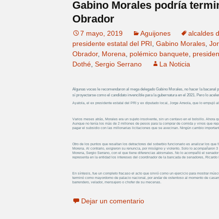
Gabino Morales podría termi
Obrador
7 mayo, 2019
Aguijones
alcaldes 
presidente estatal del PRI
,
Gabino Morales
,
Jor
Obrador
,
Morena
,
polémico banquete
,
preside
Dothé
,
Sergio Serrano
La Noticia
Algunas voces le recomendaron al mega delegado Gabino Morales, no hacer la bacanal par
sí proyectarse como el candidato invencible para la gubernatura en el 2021. Pero lo acele
Ayatola, el ex presidente estatal del PRI y ex diputado local, Jorge Arreola, que lo empujó al
Varios meses atrás, Morales era un sujeto insolvente, sin un centavo en el bolsillo. Ahora qu
Aunque no tenía los más de 2 millones de pesos para la comprar de comida y vinos que repart
pagar el subsidio con las millonarias licitaciones que se avecinan. Ningún cambio important
Otro de los puntos que resaltan los detractores del soberbio funcionario es analizar los que
Morena. Al contrario, exigieron su renuncia, por misógino y violento. Solo lo acompañaron 3 
Morena, Sergio Serrano, con el que tiene diferencias abismales. No lo acompañó el senador 
representa en la entidad los intereses del coordinador de la bancada de senadores, Ricardo 
En síntesis, fue un completo fracaso el acto que sirvió como un ejercicio para mostrar múscu
terminó como mayordomo de palacio nacional, por andar de ostentoso al momento de casarse
barrendero, velador, mensajero o chofer de su mecenas.
Dejar un comentario