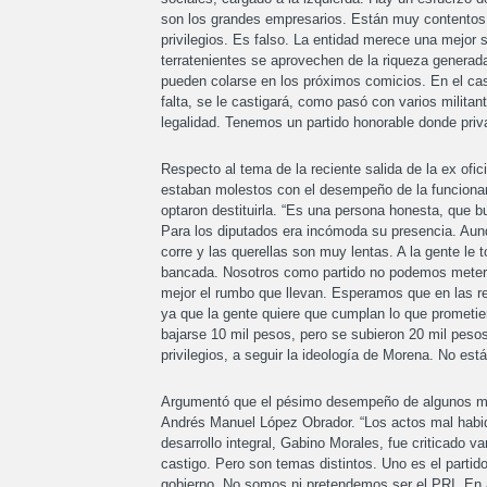
son los grandes empresarios. Están muy contentos
privilegios. Es falso. La entidad merece una mejor 
terratenientes se aprovechen de la riqueza genera
pueden colarse en los próximos comicios. En el cas
falta, se le castigará, como pasó con varios milita
legalidad. Tenemos un partido honorable donde priva 
Respecto al tema de la reciente salida de la ex ofi
estaban molestos con el desempeño de la funcionari
optaron destituirla. “Es una persona honesta, que b
Para los diputados era incómoda su presencia. Au
corre y las querellas son muy lentas. A la gente le t
bancada. Nosotros como partido no podemos meter l
mejor el rumbo que llevan. Esperamos que en las re
ya que la gente quiere que cumplan lo que prometie
bajarse 10 mil pesos, pero se subieron 20 mil peso
privilegios, a seguir la ideología de Morena. No es
Argumentó que el pésimo desempeño de algunos miem
Andrés Manuel López Obrador. “Los actos mal habido
desarrollo integral, Gabino Morales, fue criticado 
castigo. Pero son temas distintos. Uno es el parti
gobierno. No somos ni pretendemos ser el PRI. En a