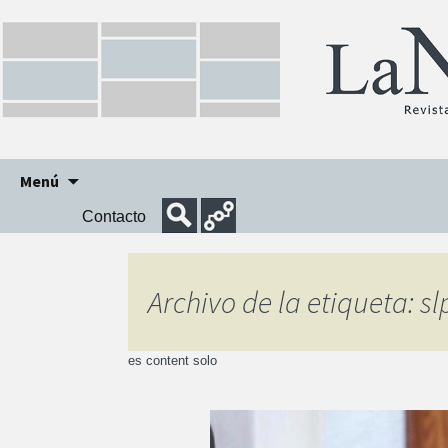
Ir
Menú
al
Contacto
contenido
Archivo de la etiqueta: sl
es content solo