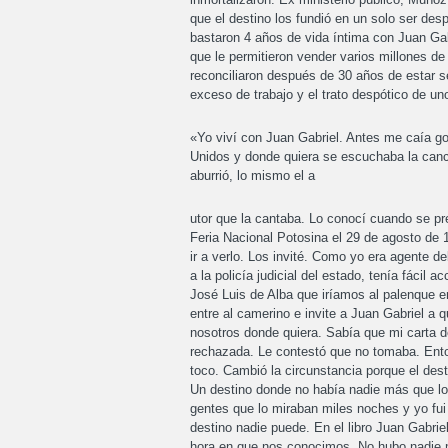
que el destino los fundió en un solo ser de
bastaron 4 años de vida íntima con Juan Gabr
que le permitieron vender varios millones de
reconciliaron después de 30 años de estar s
exceso de trabajo y el trato despótico de uno
«Yo viví con Juan Gabriel. Antes me caía go
Unidos y donde quiera se escuchaba la canc
aburrió, lo mismo el a
utor que la cantaba. Lo conocí cuando se pr
Feria Nacional Potosina el 29 de agosto de
ir a verlo. Los invité. Como yo era agente del
a la policía judicial del estado, tenía fácil a
José Luis de Alba que iríamos al palenque e
entre al camerino e invite a Juan Gabriel a
nosotros donde quiera. Sabía que mi carta d
rechazada. Le contestó que no tomaba. Ento
toco. Cambió la circunstancia porque el des
Un destino donde no había nadie más que lo
gentes que lo miraban miles noches y yo fui 
destino nadie puede. En el libro Juan Gabriel
hora en que nos conocimos. No hubo nadie m