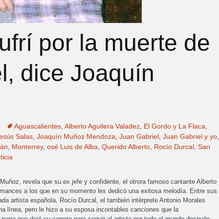
sufrí por la muerte de
l, dice Joaquín
Aguascalientes
,
Alberto Aguilera Valadez
,
El Gordo y La Flaca
,
esús Salas
,
Joaquín Muñoz Mendoza
,
Juan Gabriel
,
Juan Gabriel y yo
,
cán
,
Monterrey
,
osé Luis de Alba
,
Querido Alberto
,
Rocío Durcal
,
San
ticia
n Muñoz, revela que su ex jefe y confidente, el otrora famoso cantante Alberto
omances a los que en su momento les dedicó una exitosa melodía. Entre sus
da artista española, Rocío Durcal, el también intérprete Antonio Morales
na línea, pero le hizo a su esposa incontables canciones que la
 narra que dejó su carrera para seguir al artista por todo el mundo después