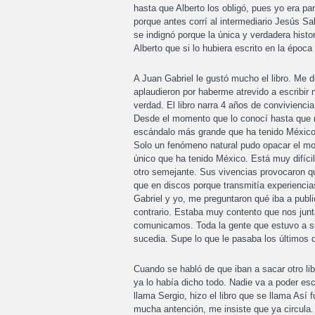
hasta que Alberto los obligó, pues yo era par
porque antes corrí al intermediario Jesús Sal
se indignó porque la única y verdadera histo
Alberto que si lo hubiera escrito en la époc
A Juan Gabriel le gustó mucho el libro. Me di
aplaudieron por haberme atrevido a escribir n
verdad. El libro narra 4 años de convivienci
Desde el momento que lo conocí hasta que 
escándalo más grande que ha tenido México.
Solo un fenómeno natural pudo opacar el mo
único que ha tenido México. Está muy difíci
otro semejante. Sus vivencias provocaron que
que en discos porque transmitía experiencia
Gabriel y yo, me preguntaron qué iba a publi
contrario. Estaba muy contento que nos jun
comunicamos. Toda la gente que estuvo a su l
sucedia. Supe lo que le pasaba los últimos 
Cuando se habló de que iban a sacar otro lib
ya lo había dicho todo. Nadie va a poder es
llama Sergio, hizo el libro que se llama Así
mucha antención, me insiste que ya circula.