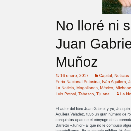
No lloré ni 
Juan Gabrie
Muñoz
16 enero, 2017
Capital
,
Noticias
Feria Nacional Potosina
,
Iván Aguilera
,
J
La Noticia
,
Magallanes
,
México
,
Michoa
Luis Potosí
,
Tabasco
,
Tijuana
La No
El autor del libro Juan Gabriel y yo, Joaquí
Aguilera Valadez, tuvo un gran número de r
conquistas aparece el cónyuge de la connota
Barretto «Junior» al que no le compuso algu
inmortalizaron. Ex ministerio público, Muñoz