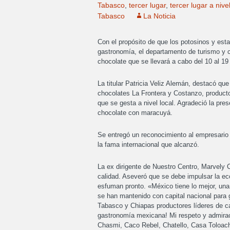
Tabasco
,
tercer lugar
,
tercer lugar a nive
Tabasco
La Noticia
Con el propósito de que los potosinos y est
gastronomía, el departamento de turismo y cu
chocolate que se llevará a cabo del 10 al 19 
La titular Patricia Veliz Alemán, destacó qu
chocolates La Frontera y Costanzo, producto
que se gesta a nivel local. Agradeció la pre
chocolate con maracuyá.
Se entregó un reconocimiento al empresario 
la fama internacional que alcanzó.
La ex dirigente de Nuestro Centro, Marvely 
calidad. Aseveró que se debe impulsar la 
esfuman pronto. «México tiene lo mejor, una
se han mantenido con capital nacional para 
Tabasco y Chiapas productores líderes de c
gastronomía mexicana! Mi respeto y admirac
Chasmi, Caco Rebel, Chatello, Casa Toloach