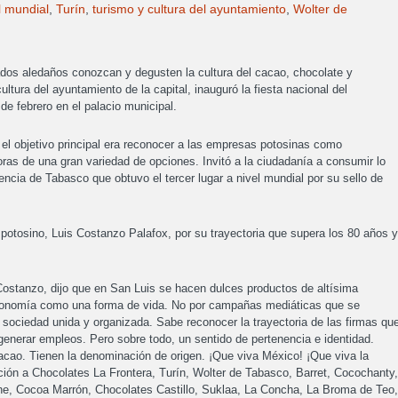
l mundial
,
Turín
,
turismo y cultura del ayuntamiento
,
Wolter de
ados aledaños conozcan y degusten la cultura del cacao, chocolate y
ltura del ayuntamiento de la capital, inauguró la fiesta nacional del
de febrero en el palacio municipal.
e el objetivo principal era reconocer a las empresas potosinas como
ras de una gran variedad de opciones. Invitó a la ciudadanía a consumir lo
sencia de Tabasco que obtuvo el tercer lugar a nivel mundial por su sello de
potosino, Luis Costanzo Palafox, por su trayectoria que supera los 80 años y
Costanzo, dijo que en San Luis se hacen dulces productos de altísima
economía como una forma de vida. No por campañas mediáticas que se
 sociedad unida y organizada. Sabe reconocer la trayectoria de las firmas qu
generar empleos. Pero sobre todo, un sentido de pertenencia e identidad.
acao. Tienen la denominación de origen. ¡Que viva México! ¡Que viva la
ión a Chocolates La Frontera, Turín, Wolter de Tabasco, Barret, Cocochanty,
e, Cocoa Marrón, Chocolates Castillo, Suklaa, La Concha, La Broma de Teo,