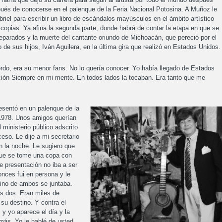
spués de conocerse en el palenque de la Feria Nacional Potosina. A Muñoz le
iel para escribir un libro de escándalos mayúsculos en el ámbito artístico
 copias. Ya afina la segunda parte, donde habrá de contar la etapa en que se
eparados y la muerte del cantante oriundo de Michoacán, que pereció por el
 de sus hijos, Iván Aguilera, en la última gira que realizó en Estados Unidos.
rdo, era su menor fans. No lo quería conocer. Yo había llegado de Estados
ión Siempre en mi mente. En todos lados la tocaban. Era tanto que me
esentó en un palenque de la
 1978. Unos amigos querían
 ministerio público adscrito
cceso. Le dije a mi secretario
n la noche. Le sugiero que
 que se tome una copa con
e presentación no iba a ser
nces fui en persona y le
tino de ambos se juntaba.
s dos. Eran miles de
su destino. Y contra el
 y yo aparece el día y la
ás. Yo le hablé de usted,