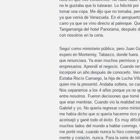
no le gustaba que lo tutearan. Lo felicité por
tomar una copa. Me dijo que no tomaba, pe
ya que venía de Venezuela. En el aeropuert
carro ya que se vino directo al palenque. Q
Tangamanga del hotel Panorama, después de
con nosotros en la cena.
Seguí como ministerio público, pero Juan Ga
espero en Monterrey, Tabasco, donde fuera. 
que renunciara. Ya eran muchos permisos y p
empresarios. Aprendí el negocio. Cuando ren
incorporé un año después de conocerlo. Ven
Estaba Rocío Camargo, la hija de Lucha Villa
quien me la presentó. Andaba soltera, se ca
Nos separamos a los 4 años porque ya no qu
entre nosotros. Fueron decisiones que tomé 
que eran mentiras. Cuando vio la realidad se
Gabriel y yo. No quería regresar como minis
me había dicho que si quería hacerme rico y
aconsejó y gané todo el éxito. Es muy difíci
muchos lados del mundo a hablar conmigo. C
me porté mal, cuando nunca lo hizo conmigo
mente y corazón, nunca. Para la serie de te