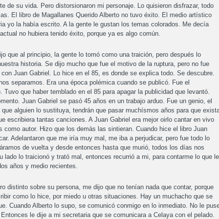
te de su vida. Pero distorsionaron mi personaje. Lo quisieron disfrazar, todo
as. El libro de Magallanes Querido Alberto no tuvo éxito. El medio artístico
ria yo la había escrito. A la gente le gustan los temas colorados. Me decía
a actual no hubiera tenido éxito, porque ya es algo común.
jo que al principio, la gente lo tomó como una traición, pero después lo
uestra historia. Se dijo mucho que fue el motivo de la ruptura, pero no fue
a con Juan Gabriel. Lo hice en el 85, es donde se explica todo. Se descubre.
nos separamos. Era una época polémica cuando se publicó. Fue el
 Tuvo que haber temblado en el 85 para apagar la publicidad que levantó.
mento. Juan Gabriel se pasó 45 años en un trabajo arduo. Fue un genio, el
l que alguien lo sustituya, tendrán que pasar muchísmos años para que exist
 escribiera tantas canciones. A Juan Gabriel era mejor oirlo cantar en vivo
s como autor. Hizo que los demás las sintieran. Cuando hice el libro Juan
car. Adelantaron que me iría muy mal, me iba a perjudicar, pero fue todo lo
táramos de vuelta y desde entonces hasta que murió, todos los días nos
ado lo traicionó y trató mal, entonces recurrió a mi, para contarme lo que le
dos años y medio recientes.
ro distinto sobre su persona, me dijo que no tenían nada que contar, porque
cribir como lo hice, por miedo u otras situaciones. Hay un muchacho que se
 fue. Cuando Alberto lo supo, se comunicó conmigo en lo inmediato. No le pus
 Entonces le dije a mi secretaria que se comunicara a Celaya con el pelado.