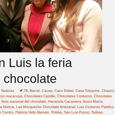
n Luis la feria
l chocolate
,
Noticias
7B
,
Barret
,
Cacep
,
Caco Rebel
,
Casa Toloache
,
Chasmi
,
 con maracuyá
,
Chocolates Castillo
,
Chocolates Costanzo
,
Chocolates
,
feria nacional del chocolate
,
Hacienda Cacaotera Jesús María
,
a Noticia
,
Las Morquecho Chocolate Artesanal
,
Luis Costanzo Palafox
,
o Centro
,
Patricia Veliz Alemán
,
Polska
,
San Luis Potosí
,
Suklaa
,