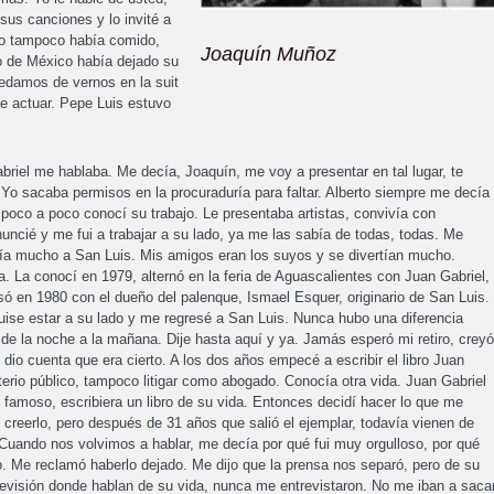
 sus canciones y lo invité a
ro tampoco había comido,
Joaquín Muñoz
o de México había dejado su
uedamos de vernos en la suit
 actuar. Pepe Luis estuvo
briel me hablaba. Me decía, Joaquín, me voy a presentar en tal lugar, te
Yo sacaba permisos en la procuraduría para faltar. Alberto siempre me decía
oco a poco conocí su trabajo. Le presentaba artistas, convivía con
uncié y me fui a trabajar a su lado, ya me las sabía de todas, todas. Me
ía mucho a San Luis. Mis amigos eran los suyos y se divertían mucho.
. La conocí en 1979, alternó en la feria de Aguascalientes con Juan Gabriel,
só en 1980 con el dueño del palenque, Ismael Esquer, originario de San Luis.
ise estar a su lado y me regresé a San Luis. Nunca hubo una diferencia
de la noche a la mañana. Dije hasta aquí y ya. Jamás esperó mi retiro, creyó
 dio cuenta que era cierto. A los dos años empecé a escribir el libro Juan
terio público, tampoco litigar como abogado. Conocía otra vida. Juan Gabriel
 famoso, escribiera un libro de su vida. Entonces decidí hacer lo que me
l creerlo, pero después de 31 años que salió el ejemplar, todavía vienen de
uando nos volvimos a hablar, me decía por qué fui muy orgulloso, por qué
. Me reclamó haberlo dejado. Me dijo que la prensa nos separó, pero de su
levisión donde hablan de su vida, nunca me entrevistaron. No me iban a saca