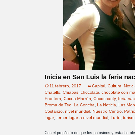
Inicia en San Luis la feria na
11 febrero, 2017
Capital
,
Cultura
,
Notic
Chatello
,
Chiapas
,
chocolate
,
chocolate con m
Frontera
,
Cocoa Marrón
,
Cocochanty
,
feria nac
Broma de Teo
,
La Concha
,
La Noticia
,
Las Mor
Costanzo
,
nivel mundial
,
Nuestro Centro
,
Patri
lugar
,
tercer lugar a nivel mundial
,
Turín
,
turism
Con el propósito de que los potosinos y estados al