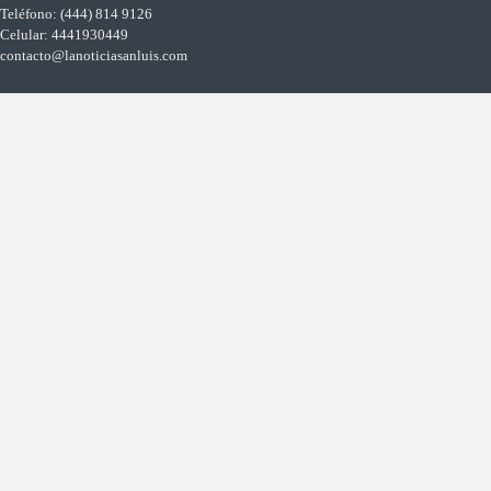
Teléfono: (444) 814 9126
Celular: 4441930449
contacto@lanoticiasanluis.com