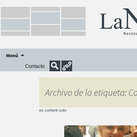
Ir
Menú
al
Contacto
contenido
Archivo de la etiqueta: 
es content solo