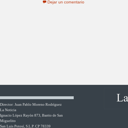
Dejar un comentario
Director: Juan Pablo Moreno Rodríguez
La Noticia
Ignacio López Rayón 873, Barrio de San
Miguelito
San Luis Potosí, S.L.P. CP 78339