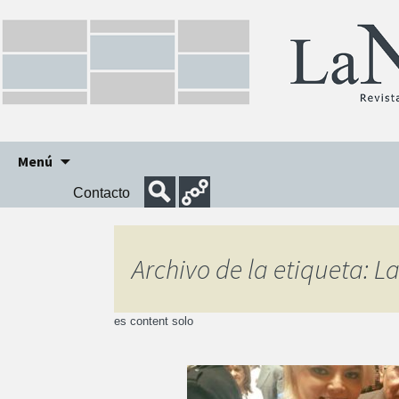
Ir
Menú
al
Contacto
contenido
Archivo de la etiqueta: 
es content solo