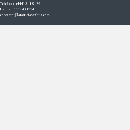
Teléfono: (444) 814 9126
Celular: 4441930449
contacto@lanoticiasanluis.com