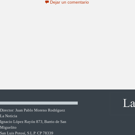
Dejar un comentario
Director: Juan Pablo Moreno Rodríguez
La Noticia
Ignacio López Rayón 873, Barrio de San
Miguelito
San Luis Potosí, S.L.P. CP 78339