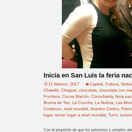
Inicia en San Luis la feria na
11 febrero, 2017
Capital
,
Cultura
,
Notic
Chatello
,
Chiapas
,
chocolate
,
chocolate con m
Frontera
,
Cocoa Marrón
,
Cocochanty
,
feria nac
Broma de Teo
,
La Concha
,
La Noticia
,
Las Mor
Costanzo
,
nivel mundial
,
Nuestro Centro
,
Patri
lugar
,
tercer lugar a nivel mundial
,
Turín
,
turism
Con el propósito de que los potosinos y estados al