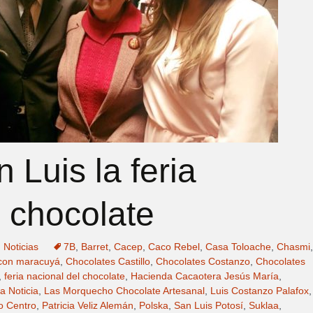
n Luis la feria
l chocolate
,
Noticias
7B
,
Barret
,
Cacep
,
Caco Rebel
,
Casa Toloache
,
Chasmi
,
 con maracuyá
,
Chocolates Castillo
,
Chocolates Costanzo
,
Chocolates
,
feria nacional del chocolate
,
Hacienda Cacaotera Jesús María
,
a Noticia
,
Las Morquecho Chocolate Artesanal
,
Luis Costanzo Palafox
,
o Centro
,
Patricia Veliz Alemán
,
Polska
,
San Luis Potosí
,
Suklaa
,