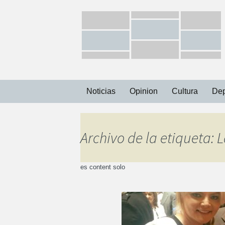
Ir
Noticias
Opinion
Cultura
Dep
al
contenido
Capital
Archivo de la etiqueta:
Municipios
es content solo