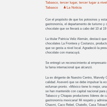
Tabasco
,
tercer lugar
,
tercer lugar a nive
Tabasco
La Noticia
Con el propósito de que los potosinos y est
gastronomía, el departamento de turismo y cu
chocolate que se llevará a cabo del 10 al 19 
La titular Patricia Veliz Alemán, destacó qu
chocolates La Frontera y Costanzo, producto
que se gesta a nivel local. Agradeció la pre
chocolate con maracuyá.
Se entregó un reconocimiento al empresario 
la fama internacional que alcanzó.
La ex dirigente de Nuestro Centro, Marvely 
calidad. Aseveró que se debe impulsar la 
esfuman pronto. «México tiene lo mejor, una
se han mantenido con capital nacional para 
Tabasco y Chiapas productores líderes de c
gastronomía mexicana! Mi respeto y admirac
Chasmi, Caco Rebel, Chatello, Casa Toloach