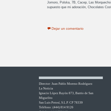
Jomoro, Polska, 7B, Cacep, Las Morquecho 
supuesto que mi adoración, Chocolates Cos
Dejar un comentario
Director: Juan Pablo Moreno Rodríguez
La Noticia
Ignacio López Rayón 873, Barrio de San
Miguelito
San Luis Potosí, S.L.P. CP 78339
Teléfono: (444) 814 9126