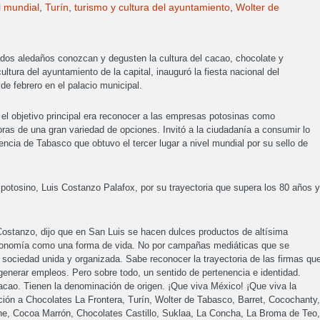
l mundial
,
Turín
,
turismo y cultura del ayuntamiento
,
Wolter de
ados aledaños conozcan y degusten la cultura del cacao, chocolate y
ltura del ayuntamiento de la capital, inauguró la fiesta nacional del
de febrero en el palacio municipal.
e el objetivo principal era reconocer a las empresas potosinas como
ras de una gran variedad de opciones. Invitó a la ciudadanía a consumir lo
sencia de Tabasco que obtuvo el tercer lugar a nivel mundial por su sello de
potosino, Luis Costanzo Palafox, por su trayectoria que supera los 80 años y
Costanzo, dijo que en San Luis se hacen dulces productos de altísima
economía como una forma de vida. No por campañas mediáticas que se
 sociedad unida y organizada. Sabe reconocer la trayectoria de las firmas qu
generar empleos. Pero sobre todo, un sentido de pertenencia e identidad.
acao. Tienen la denominación de origen. ¡Que viva México! ¡Que viva la
ión a Chocolates La Frontera, Turín, Wolter de Tabasco, Barret, Cocochanty,
e, Cocoa Marrón, Chocolates Castillo, Suklaa, La Concha, La Broma de Teo,