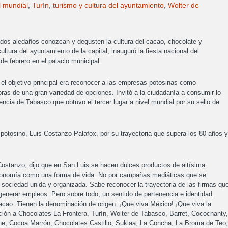
l mundial
,
Turín
,
turismo y cultura del ayuntamiento
,
Wolter de
ados aledaños conozcan y degusten la cultura del cacao, chocolate y
ltura del ayuntamiento de la capital, inauguró la fiesta nacional del
de febrero en el palacio municipal.
e el objetivo principal era reconocer a las empresas potosinas como
ras de una gran variedad de opciones. Invitó a la ciudadanía a consumir lo
sencia de Tabasco que obtuvo el tercer lugar a nivel mundial por su sello de
potosino, Luis Costanzo Palafox, por su trayectoria que supera los 80 años y
Costanzo, dijo que en San Luis se hacen dulces productos de altísima
economía como una forma de vida. No por campañas mediáticas que se
 sociedad unida y organizada. Sabe reconocer la trayectoria de las firmas qu
generar empleos. Pero sobre todo, un sentido de pertenencia e identidad.
acao. Tienen la denominación de origen. ¡Que viva México! ¡Que viva la
ión a Chocolates La Frontera, Turín, Wolter de Tabasco, Barret, Cocochanty,
e, Cocoa Marrón, Chocolates Castillo, Suklaa, La Concha, La Broma de Teo,