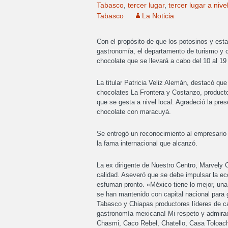
Tabasco
,
tercer lugar
,
tercer lugar a nive
Tabasco
La Noticia
Con el propósito de que los potosinos y est
gastronomía, el departamento de turismo y cu
chocolate que se llevará a cabo del 10 al 19 
La titular Patricia Veliz Alemán, destacó qu
chocolates La Frontera y Costanzo, producto
que se gesta a nivel local. Agradeció la pre
chocolate con maracuyá.
Se entregó un reconocimiento al empresario 
la fama internacional que alcanzó.
La ex dirigente de Nuestro Centro, Marvely 
calidad. Aseveró que se debe impulsar la 
esfuman pronto. «México tiene lo mejor, una
se han mantenido con capital nacional para 
Tabasco y Chiapas productores líderes de c
gastronomía mexicana! Mi respeto y admirac
Chasmi, Caco Rebel, Chatello, Casa Toloach