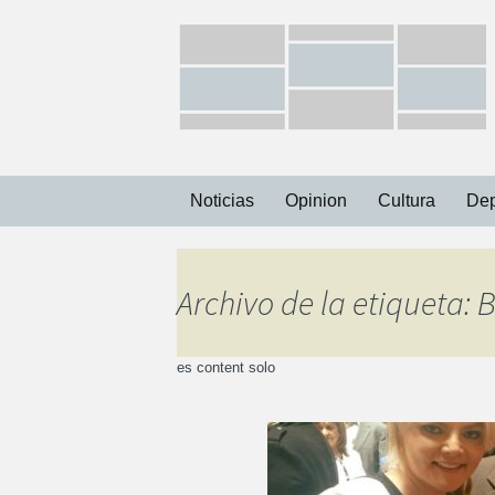
Ir
Noticias
Opinion
Cultura
Dep
al
contenido
Capital
Archivo de la etiqueta: 
Municipios
es content solo