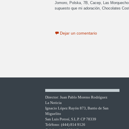
Jomoro, Polska, 7B, Cacep, Las Morquecho 
supuesto que mi adoración, Chocolates Cos
Dejar un comentario
Director: Juan Pablo Moreno Rodríguez
La Noticia
Ignacio López Rayón 873, Barrio de San
Miguelito
San Luis Potosí, S.L.P. CP 78339
Teléfono: (444) 814 9126