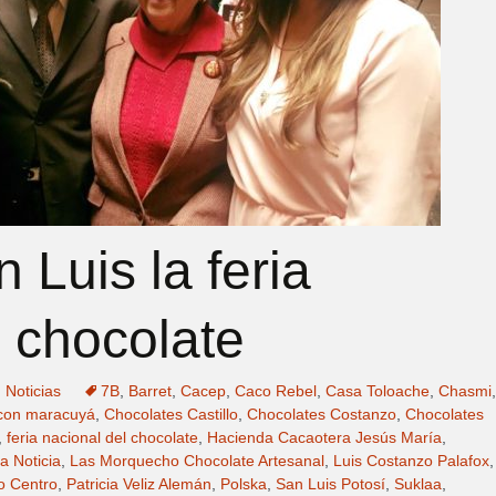
n Luis la feria
l chocolate
,
Noticias
7B
,
Barret
,
Cacep
,
Caco Rebel
,
Casa Toloache
,
Chasmi
,
 con maracuyá
,
Chocolates Castillo
,
Chocolates Costanzo
,
Chocolates
,
feria nacional del chocolate
,
Hacienda Cacaotera Jesús María
,
a Noticia
,
Las Morquecho Chocolate Artesanal
,
Luis Costanzo Palafox
,
o Centro
,
Patricia Veliz Alemán
,
Polska
,
San Luis Potosí
,
Suklaa
,