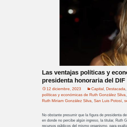
Las ventajas políticas y eco
presidenta honoraria del DIF 
12 diciembre, 2023
Capital
,
Destacada
políticas y económicas de Ruth González Silva
Ruth Miriam González Silva
,
San Luis Potosí
,
s
No obstante presumir que la figura de presidenta del
en donde no percibe algún ingreso, la titular, Ruth 
recursos públicos del mismo organismo, para exalt