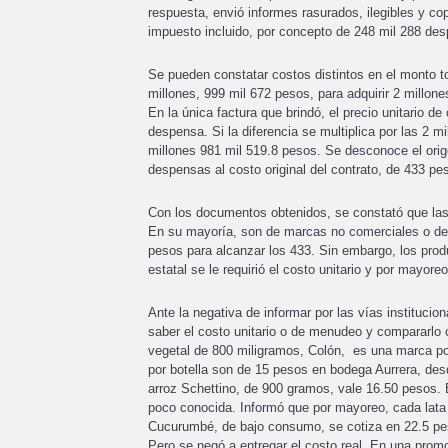
respuesta, envió informes rasurados, ilegibles y co
impuesto incluido, por concepto de 248 mil 288 de
Se pueden constatar costos distintos en el monto t
millones, 999 mil 672 pesos, para adquirir 2 millon
En la única factura que brindó, el precio unitario 
despensa. Si la diferencia se multiplica por las 2 
millones 981 mil 519.8 pesos. Se desconoce el orige
despensas al costo original del contrato, de 433 pe
Con los documentos obtenidos, se constató que las
En su mayoría, son de marcas no comerciales o de 
pesos para alcanzar los 433. Sin embargo, los prod
estatal se le requirió el costo unitario y por mayore
Ante la negativa de informar por las vías institucio
saber el costo unitario o de menudeo y compararlo c
vegetal de 800 miligramos, Colón, es una marca po
por botella son de 15 pesos en bodega Aurrera, des
arroz Schettino, de 900 gramos, vale 16.50 pesos. 
poco conocida. Informó que por mayoreo, cada lata
Cucurumbé, de bajo consumo, se cotiza en 22.5 peso
Pero se negó a entregar el costo real. En una prom