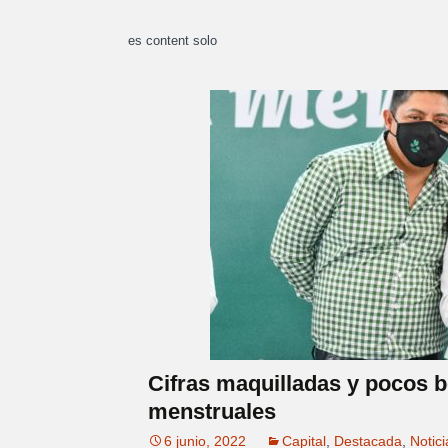
es content solo
Cifras maquilladas y pocos b
menstruales
6 junio, 2022
Capital
,
Destacada
,
Notici