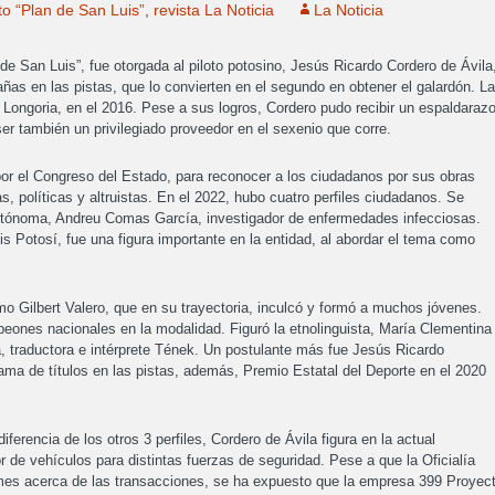
to “Plan de San Luis”
,
revista La Noticia
La Noticia
 de San Luis”, fue otorgada al piloto potosino, Jesús Ricardo Cordero de Ávila
añas en las pistas, que lo convierten en el segundo en obtener el galardón. La
la Longoria, en el 2016. Pese a sus logros, Cordero pudo recibir un espaldaraz
ser también un privilegiado proveedor en el sexenio que corre.
or el Congreso del Estado, para reconocer a los ciudadanos por sus obras
icas, políticas y altruistas. En el 2022, hubo cuatro perfiles ciudadanos. Se
 autónoma, Andreu Comas García, investigador de enfermedades infecciosas.
s Potosí, fue una figura importante en la entidad, al abordar el tema como
mo Gilbert Valero, que en su trayectoria, inculcó y formó a muchos jóvenes.
ones nacionales en la modalidad. Figuró la etnolinguista, María Clementina
 traductora e intérprete Tének. Un postulante más fue Jesús Ricardo
ama de títulos en las pistas, además, Premio Estatal del Deporte en el 2020
iferencia de los otros 3 perfiles, Cordero de Ávila figura en la actual
 de vehículos para distintas fuerzas de seguridad. Pese a que la Oficialía
rmes acerca de las transacciones, se ha expuesto que la empresa 399 Proyec