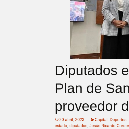
Diputados e
Plan de San 
proveedor d
20 abril, 2023
Capital
,
Deportes
,
estado
,
diputados
,
Jesús Ricardo Corder