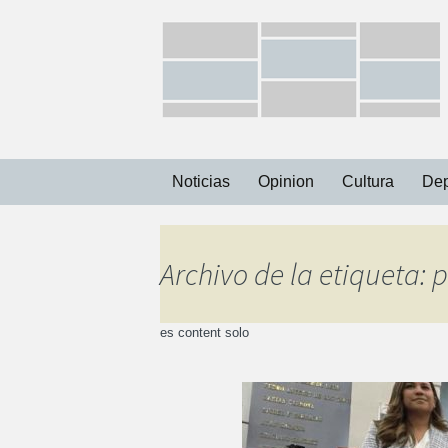
Ir
Noticias
Opinion
Cultura
Dep
al
contenido
Capital
Archivo de la etiqueta: 
Municipios
es content solo