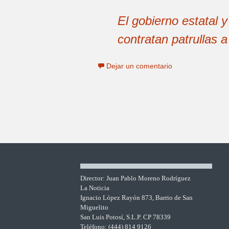
El gobierno estatal
contratan patrullas 
Dejar un comentario
Director: Juan Pablo Moreno Rodríguez
La Noticia
Ignacio López Rayón 873, Barrio de San
Miguelito
San Luis Potosí, S.L.P. CP 78339
Teléfono: (444) 814 9126