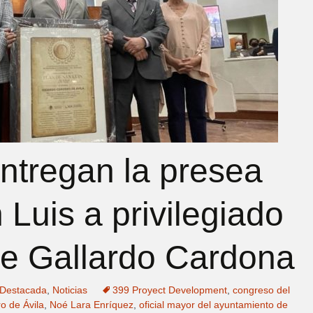
ntregan la presea
Luis a privilegiado
e Gallardo Cardona
Destacada
,
Noticias
399 Proyect Development
,
congreso del
o de Ávila
,
Noé Lara Enríquez
,
oficial mayor del ayuntamiento de