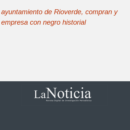
 y ayuntamiento de Rioverde, compran y
a empresa con negro historial