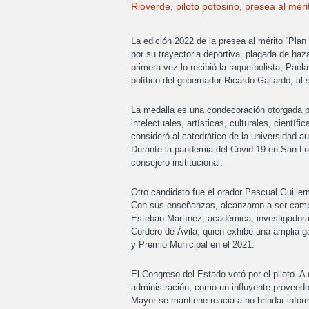
Rioverde
,
piloto potosino
,
presea al méri
La edición 2022 de la presea al mérito “Plan
por su trayectoria deportiva, plagada de haz
primera vez lo recibió la raquetbolista, Pao
político del gobernador Ricardo Gallardo, al 
La medalla es una condecoración otorgada p
intelectuales, artísticas, culturales, científ
consideró al catedrático de la universidad
Durante la pandemia del Covid-19 en San Lui
consejero institucional.
Otro candidato fue el orador Pascual Guiller
Con sus enseñanzas, alcanzaron a ser campe
Esteban Martínez, académica, investigadora,
Cordero de Ávila, quien exhibe una amplia g
y Premio Municipal en el 2021.
El Congreso del Estado votó por el piloto. A d
administración, como un influyente proveedor
Mayor se mantiene reacia a no brindar info