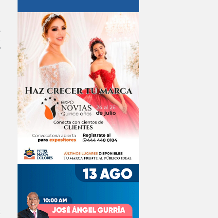
,
o
t