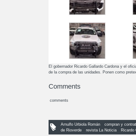
El gobernador Ricardo Gallardo Cardona y el ofic
de la compra de las unidades. Ponen como pretex
Comments
comments
Arnulfo Urbiola Román
compran y contrat
de Rioverde
revista La Noticia
Ricardo 