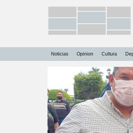
Ir
Noticias
Opinion
Cultura
Dep
al
contenido
Capital
Municipios