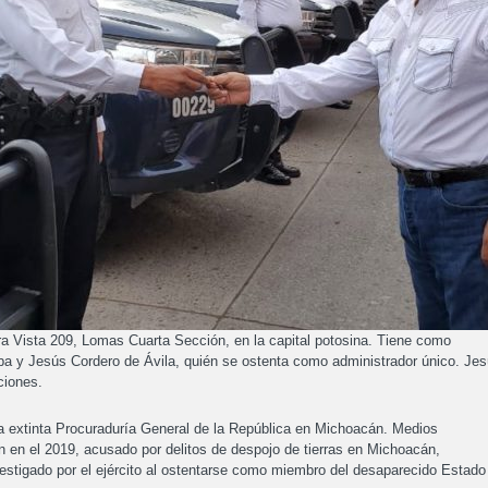
a Vista 209, Lomas Cuarta Sección, en la capital potosina. Tiene como
lba y Jesús Cordero de Ávila, quién se ostenta como administrador único. Je
ciones.
a extinta Procuraduría General de la República en Michoacán. Medios
n en el 2019, acusado por delitos de despojo de tierras en Michoacán,
vestigado por el ejército al ostentarse como miembro del desaparecido Estado