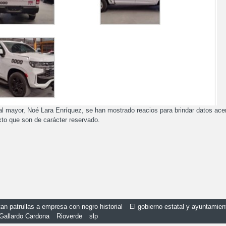
ial mayor, Noé Lara Enríquez, se han mostrado reacios para brindar datos ace
to que son de carácter reservado.
an patrullas a empresa con negro historial
El gobierno estatal y ayuntamien
Gallardo Cardona
Rioverde
slp