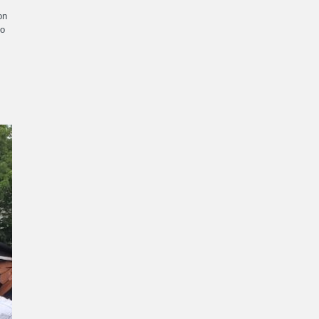
on
zo