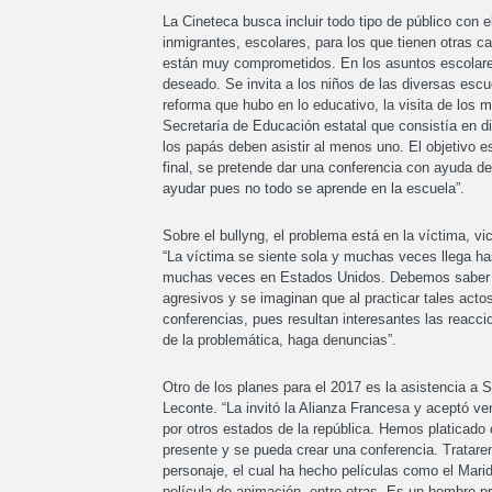
La Cineteca busca incluir todo tipo de público con e
inmigrantes, escolares, para los que tienen otras 
están muy comprometidos. En los asuntos escolares
deseado. Se invita a los niños de las diversas escu
reforma que hubo en lo educativo, la visita de los 
Secretaría de Educación estatal que consistía en dir
los papás deben asistir al menos uno. El objetivo es
final, se pretende dar una conferencia con ayuda de
ayudar pues no todo se aprende en la escuela”.
Sobre el bullyng, el problema está en la víctima, vi
“La víctima se siente sola y muchas veces llega ha
muchas veces en Estados Unidos. Debemos saber q
agresivos y se imaginan que al practicar tales acto
conferencias, pues resultan interesantes las reac
de la problemática, haga denuncias”.
Otro de los planes para el 2017 es la asistencia a 
Leconte. “La invitó la Alianza Francesa y aceptó ve
por otros estados de la república. Hemos platicado c
presente y se pueda crear una conferencia. Tratare
personaje, el cual ha hecho películas como el Marid
película de animación, entre otras. Es un hombre pr