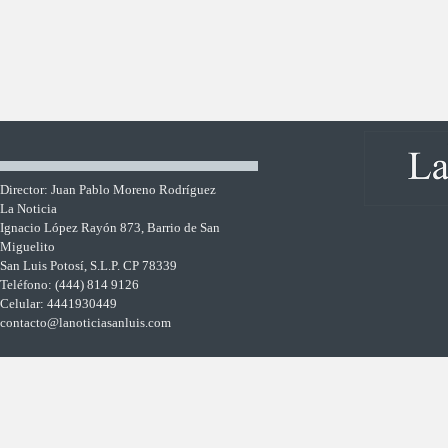
Director: Juan Pablo Moreno Rodríguez
La Noticia
Ignacio López Rayón 873, Barrio de San
Miguelito
San Luis Potosí, S.L.P. CP 78339
Teléfono: (444) 814 9126
Celular: 4441930449
contacto@lanoticiasanluis.com