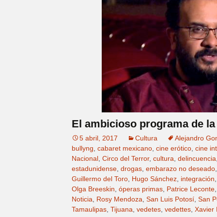
El ambicioso programa de la
5 abril, 2017
Cultura
Alejandro Gon
bullyng
,
cabaret mexicano
,
cine erótico
,
cine in
Nacional
,
Circo del Terror
,
cultura
,
delincuencia
estadunidense
,
drogas
,
embarazo no deseado
Guillermo del Toro
,
Hugo Sánchez
,
integración
Olga Breeskin
,
óperas primas
,
Patrice Leconte
Noticia
,
Rosy Mendoza
,
San Luis Potosí
,
San P
Tamaulipas
,
Tijuana
,
vedetes
,
vedettes
,
Xavier