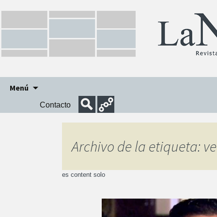
Ir
Menú
al
Contacto
contenido
Archivo de la etiqueta: v
es content solo