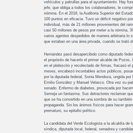
vehículos y patrullas para el ayuntamiento. Hay fu
jefe, que obliga a todos los colaboradores, le com
nómina. En el 2018, la Auditoria Superior del Estado 
100 puntos en eficacia. Tuvo un déficit negativo p
individual, más de 21 millones provenientes del ram
casi 50 millones de pesos por meter a la nómina, 39
varios agentes despedidos de manera arbitraria lo si
que estaban en una área privada, cuando se trató d
Hernández pasó desapercibido como diputado feder
el propósito de hacerlo el primer alcalde de Pozos,
en el plebiscito y recolectado de firmas, fracasó el 
meses, encabezó incontables actos públicos, posad
por la diputada federal, Sonia Mendoza, ungida por 
Emilio González y Manuel Velasco. Otra vez su patr
senado. Enfermo de diabetes, provocada por hacers
Semeja un fantasma. Sus detractores reclaman que a
que se ha convertido en una sombra de su también j
propaganda. Sin los ánimos físicos para hacer gra
prematuro, su epitafio político.
La candidata del Verde Ecologista a la alcaldía de 
síndica, diputada local, federal, senadora y candida