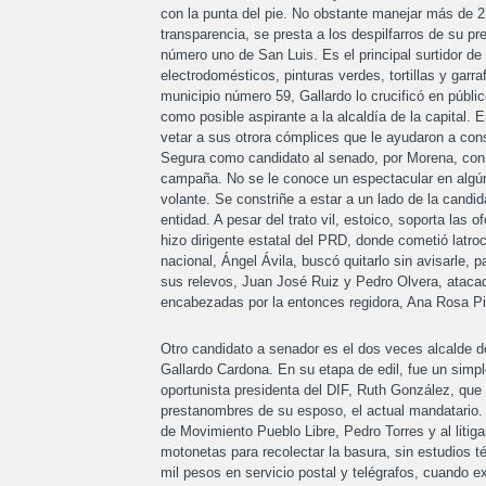
con la punta del pie. No obstante manejar más de 2
transparencia, se presta a los despilfarros de su pr
número uno de San Luis. Es el principal surtidor de
electrodomésticos, pinturas verdes, tortillas y gar
municipio número 59, Gallardo lo crucificó en públi
como posible aspirante a la alcaldía de la capital.
vetar a sus otrora cómplices que le ayudaron a cons
Segura como candidato al senado, por Morena, con e
campaña. No se le conoce un espectacular en algún 
volante. Se constriñe a estar a un lado de la candi
entidad. A pesar del trato vil, estoico, soporta la
hizo dirigente estatal del PRD, donde cometió latro
nacional, Ángel Ávila, buscó quitarlo sin avisarle,
sus relevos, Juan José Ruiz y Pedro Olvera, atacad
encabezadas por la entonces regidora, Ana Rosa Pine
Otro candidato a senador es el dos veces alcalde de
Gallardo Cardona. En su etapa de edil, fue un simple
oportunista presidenta del DIF, Ruth González, que 
prestanombres de su esposo, el actual mandatario. F
de Movimiento Pueblo Libre, Pedro Torres y al litig
motonetas para recolectar la basura, sin estudios t
mil pesos en servicio postal y telégrafos, cuando e