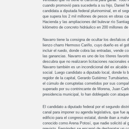
cuando promovió para sucederla a su hijo, Daniel No
candidata a diputada federal plurinominal, en el seg
que supera los 2 mil millones de pesos en obras car
Hacienda y las ampliaciones del bulevar río Santiag
kilómetro de concreto hidráulico en 200 millones d
Navarro tiene la consigna de ocultar los desfalcos 
lienzo charro Hermoso Cariño, cuyo dueño es el gob
incluir el ruedo, donde cobra las entradas, vende c
las ganancias. Navarro es uno de los títeres favori
descubra que no realizaron licitaciones nacionales 
Navarro también es un incondicional del ex alcalde d
social. Luego candidato a diputado local, donde lo b
regidor de la capital, Gerardo Gutiérrez Turrubiarte
el cúmulo de corruptelas cometidos por sus compañ
superado por su contrincante de Morena, Juan Carlo
presidencia municipal, lo han doblegado con ataques
El candidato a diputado federal por el segundo distr
canal para imponer su agenda legislativa, que fue a
edificio para el congreso estatal, donde iban a mal
conocido como Arena Potosí, que nadie solicitó al 
previsto. Fernández se encargó de desbaratar un com