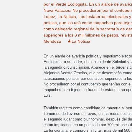
por el Verde Ecologista
,
En un alarde de avarici
Nava Palacios. No procedieron por el contuber
López
,
La Noticia
,
Los testaferros electorales 
política
,
que los usó como mapaches para tejer
como delegado regional de la secretaría de des
superiores a los 3 mil millones de pesos
,
revist
Mendoza
La Noticia
En un alarde de avaricia política y nepotismo elect
Ecologista, a su padre, el ex alcalde de Soledad y 
la segunda circunscripción. Aparece en el tercer sit
Alejandro Acosta Ornelas, que se desempeña como de
acusaciones penales por desfalcos superiores a los
No procedieron por el contubernio que tenían con 
mapaches para tejerle un fraude de estado a su o
Luis.
También registró como candidata de mayoría al sena
Temeroso de llevarse un revés, en las redes social
el segundo lugar como plurinominal, después del du
están implicados en un peculado por 700 millones d
La funcionaria le compró sin licitar, más de mil 5