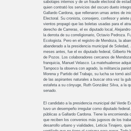
sabotajes internos y de un fraude electoral de est
quien contrató los servicios del oscuro dueto integ
Gallardo Cardona, que rellenaron urnas antes de ini
Electoral. Su cronista, consejero, confesor y ariete 
vientos propagó que las boletas usadas para el atra
derecho de Carreras, el ex diputado local, Alejandr
la derrota de su correligionario, Octavio Pedroza. F
Ecologista. Pero en el registro de Mendoza, la aband
abanderado a la presidencia municipal de Soledad, 
meses antes, fue el ex diputado federal, Gilberto He
de Pozos. Los colaboradores cercanos de Mendoza 
franquicia, Manuel Velasco. La matehualense adquir
Tampoco la observa con agrado, la militancia panis
Morena y Partido del Trabajo, su lucha se tornó ais
de las aspirantes naturales a buscar otra vez la gu
estafeta a su cónyuge, Ruth González Silva, a la qu
senado.
El candidato a la presidencia municipal del Verde E
tuvo un desempeño irregular como diputado federal.
públicas a Gallardo Cardona. Tiene la encomienda d
que reciben los convenios más jugosos de los trabaj
desarrollo urbano y vialidades, Leticia Tinajero, q
ventilado que no tiene el carisma para ganar. Todo lo