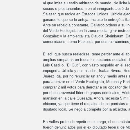
al que imita su estilo arbitrario de mando. No licit
socios o prestanombres, son el inmigrante José d
Salazar, que radica en Estados Unidos. Urbiola ejecu
ganarse lo que se le antoja. Incluso le entregó a B
Ante su rebeldía constante, Gallardo ordenó a su i
del Verde Ecologista en la zona media, girar instru
González y la ambientalista Claudia Sheinbaum. Darl
comunidades, como Plazuela, por destruir caminos,
El edil que busca reelegirse, teme perder ante el
amplias simpatías en todos los sectores sociales. 
Luis Castillo, “El Guti”, con vasto respaldo en el s
impugnó a Urbiola y sus aliados, Isaías Rivera, R
Juárez Iga, por no renunciar un año y medio antes 
para aterrizar en el Verde Ecologista, Morena y Part
comprar 2 mil votos para derrotar a su opositor de
por el controversial líder de grupos criminales, Héct
mansión en la calle Quezada. Ahora necesita 5 mil s
chicana, ya que tiene el respaldo de los panistas 
diputado local. Se negó a competir por la alcaldía, 
En Valles pretende repetir en el cargo, el contrati
fueron denunciados por el ex diputado federal de Mo