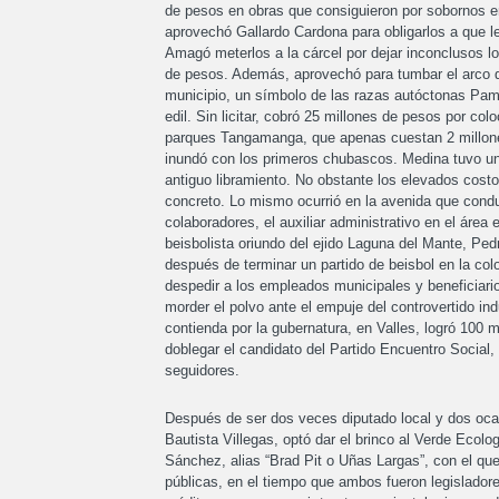
de pesos en obras que consiguieron por sobornos e
aprovechó Gallardo Cardona para obligarlos a que l
Amagó meterlos a la cárcel por dejar inconclusos 
de pesos. Además, aprovechó para tumbar el arco de
municipio, un símbolo de las razas autóctonas Pam
edil. Sin licitar, cobró 25 millones de pesos por co
parques Tangamanga, que apenas cuestan 2 millones
inundó con los primeros chubascos. Medina tuvo un 
antiguo libramiento. No obstante los elevados costo
concreto. Lo mismo ocurrió en la avenida que cond
colaboradores, el auxiliar administrativo en el áre
beisbolista oriundo del ejido Laguna del Mante, Pe
después de terminar un partido de beisbol en la col
despedir a los empleados municipales y beneficiar
morder el polvo ante el empuje del controvertido in
contienda por la gubernatura, en Valles, logró 100 m
doblegar el candidato del Partido Encuentro Social
seguidores.
Después de ser dos veces diputado local y dos ocas
Bautista Villegas, optó dar el brinco al Verde Ecolo
Sánchez, alias “Brad Pit o Uñas Largas”, con el qu
públicas, en el tiempo que ambos fueron legislador