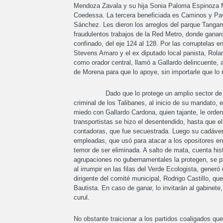
Mendoza Zavala y su hija Sonia Paloma Espinoza M
Coedessa. La tercera beneficiada es Caminos y Pa
Sánchez. Les dieron los arreglos del parque Tangam
fraudulentos trabajos de la Red Metro, donde ganaro
confinado, del eje 124 al 128. Por las corruptelas en
Stevens Amaro y el ex diputado local panista, Rola
como orador central, llamó a Gallardo delincuente, a
de Morena para que lo apoye, sin importarle que lo
Dado que lo protege un amplio sector de milita
criminal de los Talibanes, al inicio de su mandato, 
miedo con Gallardo Cardona, quien tajante, le orde
transportistas se hizo el desentendido, hasta que e
contadoras, que fue secuestrada. Luego su cadáve
empleadas, que usó para atacar a los opositores en 
temor de ser eliminada. A salto de mata, cuenta hist
agrupaciones no gubernamentales la protegen, se par
al irrumpir en las filas del Verde Ecologista, gener
dirigente del comité municipal, Rodrigo Castillo, q
Bautista. En caso de ganar, lo invitarán al gabinet
curul.
No obstante traicionar a los partidos coaligados que