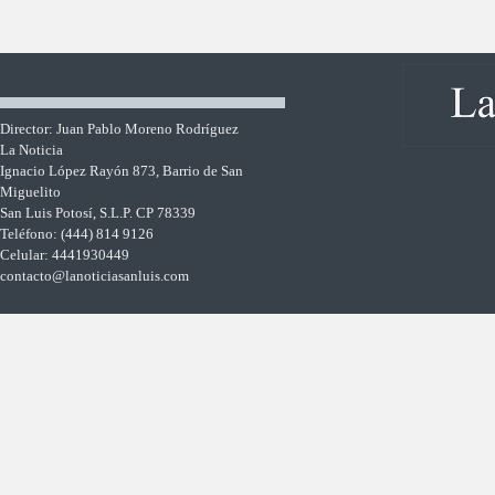
Director: Juan Pablo Moreno Rodríguez
La Noticia
Ignacio López Rayón 873, Barrio de San
Miguelito
San Luis Potosí, S.L.P. CP 78339
Teléfono: (444) 814 9126
Celular: 4441930449
contacto@lanoticiasanluis.com