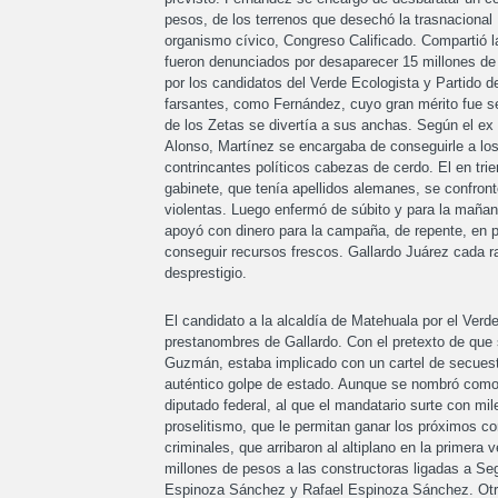
pesos, de los terrenos que desechó la trasnacional
organismo cívico, Congreso Calificado. Compartió 
fueron denunciados por desaparecer 15 millones de p
por los candidatos del Verde Ecologista y Partido d
farsantes, como Fernández, cuyo gran mérito fue s
de los Zetas se divertía a sus anchas. Según el ex c
Alonso, Martínez se encargaba de conseguirle a los
contrincantes políticos cabezas de cerdo. El en tri
gabinete, que tenía apellidos alemanes, se confront
violentas. Luego enfermó de súbito y para la mañan
apoyó con dinero para la campaña, de repente, en pl
conseguir recursos frescos. Gallardo Juárez cada ra
desprestigio.
El candidato a la alcaldía de Matehuala por el Verd
prestanombres de Gallardo. Con el pretexto de que s
Guzmán, estaba implicado con un cartel de secuestra
auténtico golpe de estado. Aunque se nombró como e
diputado federal, al que el mandatario surte con mi
proselitismo, que le permitan ganar los próximos co
criminales, que arribaron al altiplano en la primer
millones de pesos a las constructoras ligadas a S
Espinoza Sánchez y Rafael Espinoza Sánchez. Otra 