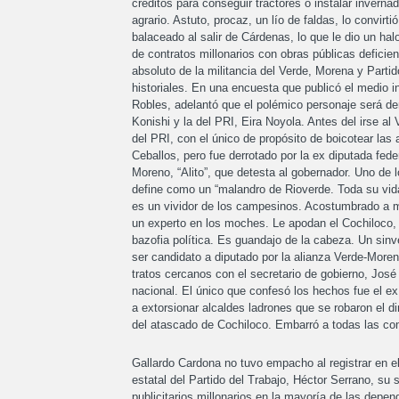
créditos para conseguir tractores o instalar inverna
agrario. Astuto, procaz, un lío de faldas, lo convir
balaceado al salir de Cárdenas, lo que le dio un ha
de contratos millonarios con obras públicas deficien
absoluto de la militancia del Verde, Morena y Parti
historiales. En una encuesta que publicó el medio in
Robles, adelantó que el polémico personaje será d
Konishi y la del PRI, Eira Noyola. Antes del irse al
del PRI, con el único de propósito de boicotear las 
Ceballos, pero fue derrotado por la ex diputada fede
Moreno, “Alito”, que detesta al gobernador. Uno de l
define como un “malandro de Rioverde. Toda su vida
es un vividor de los campesinos. Acostumbrado a 
un experto en los moches. Le apodan el Cochiloco, 
bazofia política. Es guandajo de la cabeza. Un si
ser candidato a diputado por la alianza Verde-Mor
tratos cercanos con el secretario de gobierno, Jo
nacional. El único que confesó los hechos fue el e
a extorsionar alcaldes ladrones que se robaron el di
del atascado de Cochiloco. Embarró a todas las com
Gallardo Cardona no tuvo empacho al registrar en el 
estatal del Partido del Trabajo, Héctor Serrano, su s
publicitarios millonarios en la mayoría de las depen