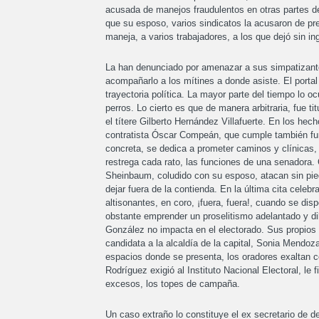
acusada de manejos fraudulentos en otras partes de
que su esposo, varios sindicatos la acusaron de prep
maneja, a varios trabajadores, a los que dejó sin i
La han denunciado por amenazar a sus simpatizante
acompañarlo a los mítines a donde asiste. El portal L
trayectoria política. La mayor parte del tiempo lo o
perros. Lo cierto es que de manera arbitraria, fue
el títere Gilberto Hernández Villafuerte. En los hech
contratista Óscar Compeán, que cumple también fun
concreta, se dedica a prometer caminos y clínicas, 
restrega cada rato, las funciones de una senadora.
Sheinbaum, coludido con su esposo, atacan sin pie
dejar fuera de la contienda. En la última cita celeb
altisonantes, en coro, ¡fuera, fuera!, cuando se disp
obstante emprender un proselitismo adelantado y d
González no impacta en el electorado. Sus propios
candidata a la alcaldía de la capital, Sonia Mendoz
espacios donde se presenta, los oradores exaltan co
Rodríguez exigió al Instituto Nacional Electoral, le
excesos, los topes de campaña.
Un caso extraño lo constituye el ex secretario de de