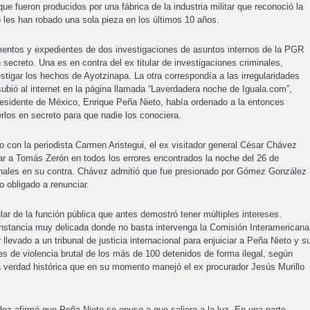
ue fueron producidos por una fábrica de la industria militar que reconoció la
les han robado una sola pieza en los últimos 10 años.
mentos y expedientes de dos investigaciones de asuntos internos de la PGR
 secreto. Una es en contra del ex titular de investigaciones criminales,
tigar los hechos de Ayotzinapa. La otra correspondía a las irregularidades
ubió al internet en la página llamada “Laverdadera noche de Iguala.com”,
presidente de México, Enrique Peña Nieto, había ordenado a la entonces
os en secreto para que nadie los conociera.
o con la periodista Carmen Aristegui, el ex visitador general César Chávez
gar a Tomás Zerón en todos los errores encontrados la noche del 26 de
enales en su contra. Chávez admitió que fue presionado por Gómez González
o obligado a renunciar.
ar de la función pública que antes demostró tener múltiples intereses.
unstancia muy delicada donde no basta intervenga la Comisión Interamericana
evado a un tribunal de justicia internacional para enjuiciar a Peña Nieto y s
es de violencia brutal de los más de 100 detenidos de forma ilegal, según
a verdad histórica que en su momento manejó el ex procurador Jesús Murillo
dez afirmó que Peña Nieto se opuso a que saliera a la luz. En una parte