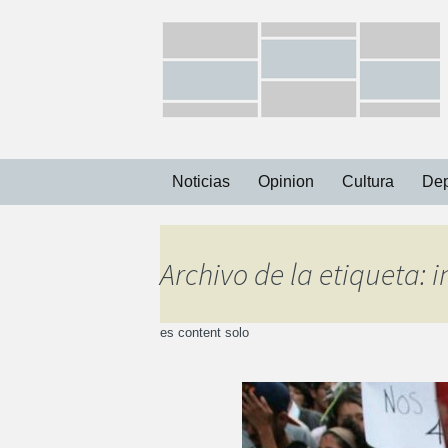
Ir
Noticias
Opinion
Cultura
Dep
al
contenido
Capital
Archivo de la etiqueta: i
Municipios
es content solo