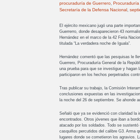
procuraduría de Guerrero
,
Procuraduría
Secretaría de la Defensa Nacional
,
sept
El ejército mexicano jugó una parte importa
Guerrerro, donde desaparecieron 43 normalist
Hernández en el marco de la 42 Feria Nacion
titulada “La verdadera noche de Iguala”.
Hernández comentó que las pesquisas le lle
Guerrero, Procuraduría General de la Repúbl
una prueba para que se investigue y hagan l
participaron en los hechos perpetrados contr
Tras publicar su trabajo, la Comisión Inte
conclusiones expuestas en las investigaciones
la noche del 26 de septiembre. Se ahonde 
Señaló que ya se evidenció con claridad la i
encontrados. Otros jóvenes que iban a bordo
atacado por los soldados. Todo se sustentó c
casquillos percutidos del calibre G3. Arma q
lugares donde se cometieron los agravios. La 