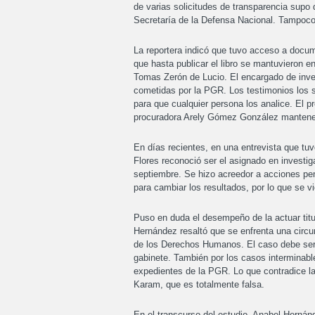
de varias solicitudes de transparencia supo q
Secretaría de la Defensa Nacional. Tampoco 
La reportera indicó que tuvo acceso a docu
que hasta publicar el libro se mantuvieron en
Tomas Zerón de Lucio. El encargado de inves
cometidas por la PGR. Los testimonios los s
para que cualquier persona los analice. El 
procuradora Arely Gómez González mantenerl
En días recientes, en una entrevista que tuv
Flores reconoció ser el asignado en investi
septiembre. Se hizo acreedor a acciones p
para cambiar los resultados, por lo que se vi
Puso en duda el desempeño de la actuar titul
Hernández resaltó que se enfrenta una circ
de los Derechos Humanos. El caso debe ser ll
gabinete. También por los casos interminabl
expedientes de la PGR. Lo que contradice l
Karam, que es totalmente falsa.
En el transcurso del estudio, Anabel Hernán