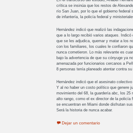
crítica se insinúa que los restos de Alexan
río San Juan, por lo que el gobierno federal
de infantería, la policía federal y ministeria
Hernández indicó que realizó las indagacion
que a lo largo recibió varios ataques. Indic
que se les adjudica, quemar y matar a los nor
con los familiares, los cuales le confiaron 
nunca cometieron. Lo más relevante es cuan
bajo la advertencia de que su cónyuge ya no l
amenazada por funcionarios cercanos a Peña 
8 personas tenía planeado atentar contra su 
Hernández indicó que el asesinato colectivo
Y al no haber un costo político que genere j
movimiento del 68, la guardería abc, los 25
alto rango, como el ex director de la policí
se encuentran en Miami donde disfrutan sus 
Será la historia de nunca acabar.
Dejar un comentario