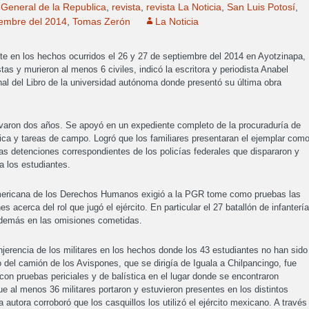
 General de la Republica
,
revista
,
revista La Noticia
,
San Luis Potosí
,
iembre del 2014
,
Tomas Zerón
La Noticia
nte en los hechos ocurridos el 26 y 27 de septiembre del 2014 en Ayotzinapa,
as y murieron al menos 6 civiles, indicó la escritora y periodista Anabel
al del Libro de la universidad autónoma donde presentó su última obra
varon dos años. Se apoyó en un expediente completo de la procuraduría de
ica y tareas de campo. Logró que los familiares presentaran el ejemplar com
as detenciones correspondientes de los policías federales que dispararon y
a los estudiantes.
ramericana de los Derechos Humanos exigió a la PGR tome como pruebas las
 acerca del rol que jugó el ejército. En particular el 27 batallón de infantería
además en las omisiones cometidas.
njerencia de los militares en los hechos donde los 43 estudiantes no han sido
 del camión de los Avispones, que se dirigía de Iguala a Chilpancingo, fue
on pruebas periciales y de balística en el lugar donde se encontraron
ue al menos 36 militares portaron y estuvieron presentes en los distintos
autora corroboró que los casquillos los utilizó el ejército mexicano. A través