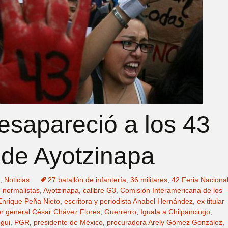
desapareció a los 43
 de Ayotzinapa
,
Noticias
27 batallón de infantería
,
36 militares
,
42 Feria Naciona
 normalistas
,
Ayotzinapa
,
calibre G3
,
Comisión Interamericana de los
Enrique Peña Nieto
,
escritora y periodista Anabel Hernández
,
ex titular
dor general César Chávez Flores
,
Guerrerro
,
Iguala a Chilpancingo
,
egui
,
PGR
,
presidente de México
,
procuradora Arely Gómez González
,