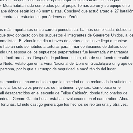
der Mora habrían sido sembrados por el propio Tomás Zerón y su equipo en el
 sabe dónde están los 43 normalistas. Concluyó que actuó artero el 27 batalló
les contra los estudiantes por órdenes de Zerón.
es más importantes en su carrera periodística. La más complicada, debido a
ó que tuvo contacto con los supuestos 4 integrantes de Guerreros Unidos, a lo
malistas. El vínculo se dio a través de cartas e inclusive llegó a reunirse
que habían sido sometidos a torturas para firmar confesiones de delitos que
do una esposa de los supuestos perpetradores fue levantada y maltratada
e facilitara datos. Después de publicar el libro, otra de sus fuentes resultó
Nieto. Relató que en la Feria Nacional del Libro en Guadalajara un grupo de
persona, por lo que su cuerpo de seguridad la sacó rápido del lugar.
 se mantiene impune debido a que la sociedad no ha reclamado lo suficiente.
usticia, los círculos perversos se mantienen vigentes. Como pasó en el
 mil desaparecidos en el sexenio de Felipe Calderón, donde funcionarios de
a federal, Genaro García Luna, estaban involucrados en el narcotráfico. Ahora
fortunas. El nulo castigo genera que los hechos se repitan una y otra vez.