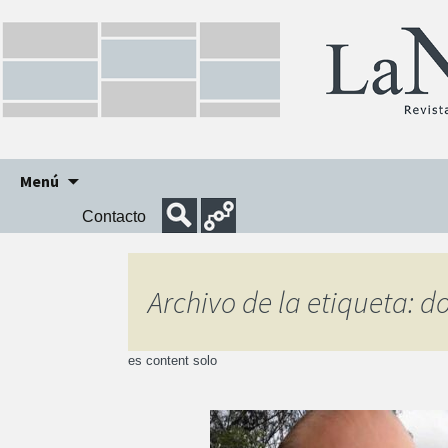
Ir
Menú
al
Contacto
contenido
Archivo de la etiqueta: 
es content solo