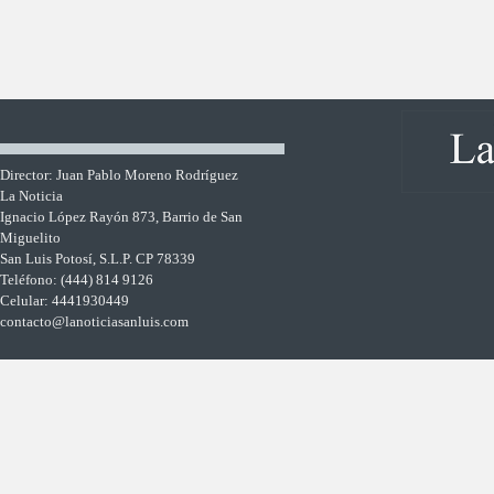
Director: Juan Pablo Moreno Rodríguez
La Noticia
Ignacio López Rayón 873, Barrio de San
Miguelito
San Luis Potosí, S.L.P. CP 78339
Teléfono: (444) 814 9126
Celular: 4441930449
contacto@lanoticiasanluis.com