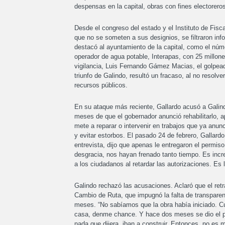
despensas en la capital, obras con fines electorero
Desde el congreso del estado y el Instituto de Fisca
que no se someten a sus designios, se filtraron in
destacó al ayuntamiento de la capital, como el nú
operador de agua potable, Interapas, con 25 millone
vigilancia, Luis Fernando Gámez Macias, el golpeado
triunfo de Galindo, resultó un fracaso, al no resolve
recursos públicos.
En su ataque más reciente, Gallardo acusó a Galind
meses de que el gobernador anunció rehabilitarlo,
mete a reparar o intervenir en trabajos que ya anun
y evitar estorbos. El pasado 24 de febrero, Gallar
entrevista, dijo que apenas le entregaron el permis
desgracia, nos hayan frenado tanto tiempo. Es incr
a los ciudadanos al retardar las autorizaciones. Es
Galindo rechazó las acusaciones. Aclaró que el ret
Cambio de Ruta, que impugnó la falta de transparen
meses. “No sabíamos que la obra había iniciado. Cua
casa, denme chance. Y hace dos meses se dio el p
nada que dijera, iban a construir. Entonces, no es m