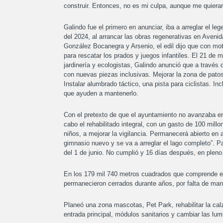
construir. Entonces, no es mi culpa, aunque me quieran 
Galindo fue el primero en anunciar, iba a arreglar el 
del 2024, al arrancar las obras regenerativas en Avenida
González Bocanegra y Arsenio, el edil dijo que con moti
para rescatar los prados y juegos infantiles. El 21 de 
jardinería y ecologistas, Galindo anunció que a través d
con nuevas piezas inclusivas. Mejorar la zona de patos
Instalar alumbrado táctico, una pista para ciclistas. In
que ayuden a mantenerlo.
Con el pretexto de que el ayuntamiento no avanzaba en 
cabo el rehabilitado integral, con un gasto de 100 mill
niños, a mejorar la vigilancia. Permanecerá abierto en
gimnasio nuevo y se va a arreglar el lago completo”. Par
del 1 de junio. No cumplió y 16 días después, en pleno 
En los 179 mil 740 metros cuadrados que comprende el 
permanecieron cerrados durante años, por falta de mant
Planeó una zona mascotas, Pet Park, rehabilitar la calza
entrada principal, módulos sanitarios y cambiar las lum