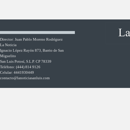
Director: Juan Pablo Moreno Rodríguez
La Noticia
Ignacio López Rayón 873, Barrio de San
Miguelito
San Luis Potosí, S.L.P. CP 78339
Teléfono: (444) 814 9126
Celular: 4441930449
contacto@lanoticiasanluis.com