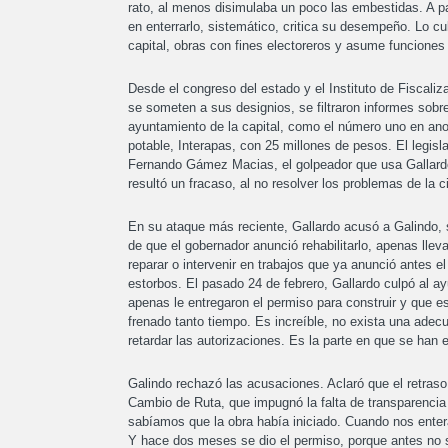
rato, al menos disimulaba un poco las embestidas. A pa
en enterrarlo, sistemático, critica su desempeño. Lo cu
capital, obras con fines electoreros y asume funciones 
Desde el congreso del estado y el Instituto de Fiscaliz
se someten a sus designios, se filtraron informes sobr
ayuntamiento de la capital, como el número uno en an
potable, Interapas, con 25 millones de pesos. El legisla
Fernando Gámez Macias, el golpeador que usa Gallardo en
resultó un fracaso, al no resolver los problemas de la c
En su ataque más reciente, Gallardo acusó a Galindo, 
de que el gobernador anunció rehabilitarlo, apenas ll
reparar o intervenir en trabajos que ya anunció antes e
estorbos. El pasado 24 de febrero, Gallardo culpó al a
apenas le entregaron el permiso para construir y que e
frenado tanto tiempo. Es increíble, no exista una ade
retardar las autorizaciones. Es la parte en que se han 
Galindo rechazó las acusaciones. Aclaró que el retraso
Cambio de Ruta, que impugnó la falta de transparencia
sabíamos que la obra había iniciado. Cuando nos entera
Y hace dos meses se dio el permiso, porque antes no s