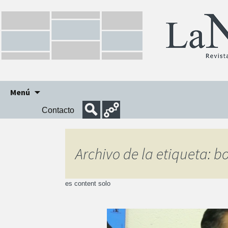
Ir
Menú
al
Contacto
contenido
Archivo de la etiqueta: 
es content solo