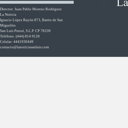
Director: Juan Pablo Moreno Rodríguez
La Noticia
Ignacio López Rayón 873, Barrio de San
Miguelito
San Luis Potosí, S.L.P. CP 78339
Teléfono: (444) 814 9126
Celular: 4441930449
contacto@lanoticiasanluis.com