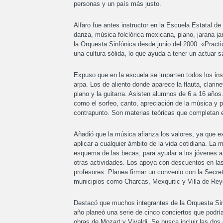
personas y un país más justo.
Alfaro fue antes instructor en la Escuela Estatal d
danza, música folclórica mexicana, piano, jarana
la Orquesta Sinfónica desde junio del 2000. «Practic
una cultura sólida, lo que ayuda a tener un actuar s
Expuso que en la escuela se imparten todos los instr
arpa. Los de aliento donde aparece la flauta, clari
piano y la guitarra. Asisten alumnos de 6 a 16 año
como el sorfeo, canto, apreciación de la música y 
contrapunto. Son materias teóricas que completan 
Añadió que la música afianza los valores, ya que e
aplicar a cualquier ámbito de la vida cotidiana. La 
esquema de las becas, para ayudar a los jóvenes a 
otras actividades. Los apoya con descuentos en las 
profesores. Planea firmar un convenio con la Secre
municipios como Charcas, Mexquitic y Villa de Reye
Destacó que muchos integrantes de la Orquesta Sinfó
año planeó una serie de cinco conciertos que podrí
obras de Mozart y Vivaldi. Se busca incluir las dos 