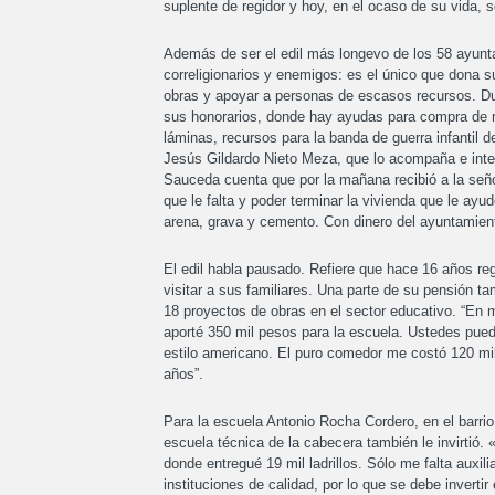
suplente de regidor y hoy, en el ocaso de su vida,
Además de ser el edil más longevo de los 58 ayunta
correligionarios y enemigos: es el único que dona s
obras y apoyar a personas de escasos recursos. Dur
sus honorarios, donde hay ayudas para compra de m
láminas, recursos para la banda de guerra infantil d
Jesús Gildardo Nieto Meza, que lo acompaña e interv
Sauceda cuenta que por la mañana recibió a la seño
que le falta y poder terminar la vivienda que le ayu
arena, grava y cemento. Con dinero del ayuntamient
El edil habla pausado. Refiere que hace 16 años re
visitar a sus familiares. Una parte de su pensión ta
18 proyectos de obras en el sector educativo. “En 
aporté 350 mil pesos para la escuela. Ustedes puede
estilo americano. El puro comedor me costó 120 mi
años”.
Para la escuela Antonio Rocha Cordero, en el barrio
escuela técnica de la cabecera también le invirtió.
donde entregué 19 mil ladrillos. Sólo me falta auxi
instituciones de calidad, por lo que se debe invertir