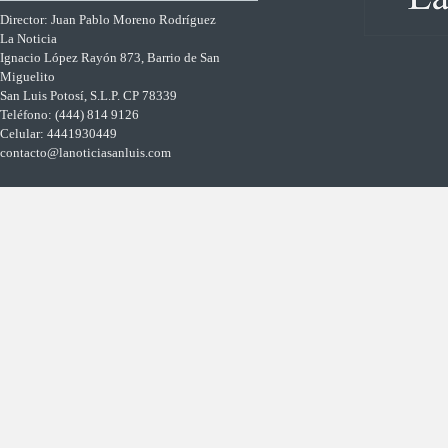
Director: Juan Pablo Moreno Rodríguez
La Noticia
Ignacio López Rayón 873, Barrio de San
Miguelito
San Luis Potosí, S.L.P. CP 78339
Teléfono: (444) 814 9126
Celular: 4441930449
contacto@lanoticiasanluis.com