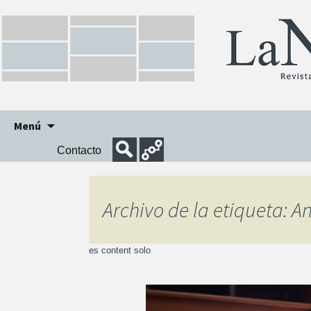
Ir
Menú
al
Contacto
contenido
Archivo de la etiqueta: 
es content solo