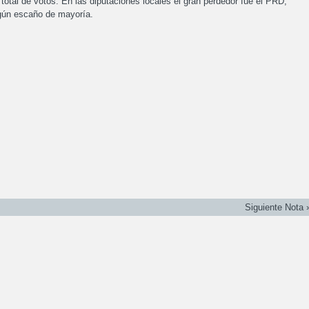
total de votos. En las diputaciones locales el gran perdedor fue el PRD,
ngún escaño de mayoría.
Siguiente Nota 