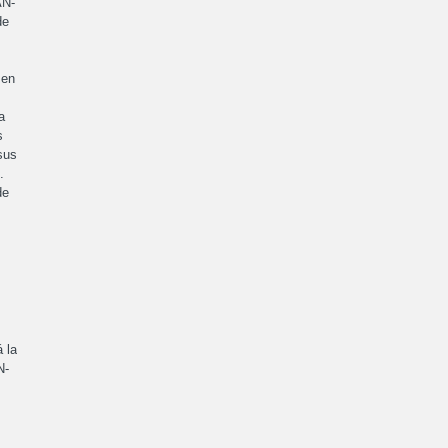
AN-
de
 en
a
s
sus
.
de
 la
N-