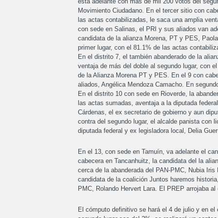
está adelante con más de mil 200 votos del segu
Movimiento Ciudadano. En el tercer sitio con ca
las actas contabilizadas, le saca una amplia vent
con sede en Salinas, el PRI y sus aliados van ade
candidata de la alianza Morena, PT y PES, Paola A
primer lugar, con el 81.1% de las actas contabili
En el distrito 7, el también abanderado de la alia
ventaja de más del doble al segundo lugar, con el
de la Alianza Morena PT y PES. En el 9 con cabe
aliados, Angélica Mendoza Camacho. En segundo s
En el distrito 10 con sede en Rioverde, la aban
las actas sumadas, aventaja a la diputada federal
Cárdenas, el ex secretario de gobierno y aun dip
contra del segundo lugar, el alcalde panista con l
diputada federal y ex legisladora local, Delia Gu
En el 13, con sede en Tamuín, va adelante el can
cabecera en Tancanhuitz, la candidata del la a
cerca de la abanderada del PAN-PMC, Nubia Iris M
candidata de la coalición Juntos haremos histori
PMC, Rolando Hervert Lara. El PREP arrojaba al 
El cómputo definitivo se hará el 4 de julio y en el