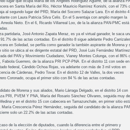
ndo lugar que ocupa María de los Ángeles Rodríguez Aguirre, de la alianza P
becera en Santa María del Río, Héctor Mauricio Ramírez Konishi, con el 73% 
aja al segundo lugar del PRD, María del Socorro Salazar Lara. En el distrito 4
lante con Laura Patricia Silva Celis. En el 5 aventaja con amplio margen la
rreola Nieto. En el 6, Ricardo Villarreal Loo, de la la alianza PAN-PMC está
zadas.
nza partidaria, José Antonio Zapata Meraz, es ya el virtual ganador, le saca un
 91.7% de las actas contadas. En el distrito 8 sigue adelante Pedro Carrizale
cera en Soledad, se perfila como ganador la también aspirante de Morena y 
itio se ubica al ex dirigente estatal del PRD, José Luis Fernández Martínez
derada del PAN y Movimiento Ciudadano, Vianey Montes Colunga, con el 86% 
, Fabiola Guerrero, de la alianza PRI PCP-PNA. En el distrito 11 con sede en
utado federal, Cándido Ochoa Rojas, va adelante con más de 3 mil votos en
icencia de Cárdenas, Pedro Tovar. En el distrito 12 de Valles, la dos veces
errero Coronado, ocupa el primer sitio con 84 % de las actas contadas.
didato de Morena y sus aliados, Mario Lárraga Delgado, en el distrito 14 con
lianza PRI, PVEM Y PNA, María del Rosario Sánchez Olivares, seguida muy de
edina y en el distrito 15 con cabecera en Tamazunchale, en primer sitio está
a, María Crescencia Pérez Hernández, seguida del candidato de la alianza PA
cierre solo un 22.2% de las actas contadas.
 caso de la elección de diputados, cuando la diferencia entre el primero y