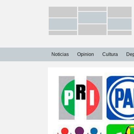
Ir
Noticias
Opinion
Cultura
Dep
al
contenido
Capital
Municipios