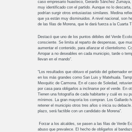
caso empresario huasteco, Gerardo Sánchez Zumaya, q
muy identificado con el partido. Aunque no lo descarta, 
podrían surgir otros entusiastas similares. Medina refie
que ya están muy disminuidos. A nivel nacional, son h
de las filas de Morena, que le dará fuerza a la Cuart
Destacó que uno de los puntos débiles del Verde Ecolog
consciente. Se limita al reparto de despensas, que mu
aumentar el contenido, para afianzar el clientelismo. C
Arropar a no deseables en cada municipio, tarde o temp
llevan en el mando”.
“Los resultados que obtuvo el partido del gobernador e
en los más grandes como San Luis y Matehuala. Tampo
Mexquitic de Carmona. En el caso de Soledad, retuvieron
por casa para obligarlos a inclinarse por el verde. En
Tienen una fotografía de cada habitante y cuál es su p
mínimos. La gran mayoría los compran. Los Gallardo han 
retener el municipio otros tres años o inicia su debac
plazo, será factible con un candidato de Morena”.
Forzar a los alcaldes, se pasen a las filas de Verde E
abuso que prevalece. El hecho de obligarlos al banda