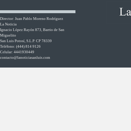
Director: Juan Pablo Moreno Rodríguez
La Noticia
Ignacio López Rayón 873, Barrio de San
Miguelito
San Luis Potosí, S.L.P. CP 78339
Teléfono: (444) 814 9126
Celular: 4441930449
contacto@lanoticiasanluis.com