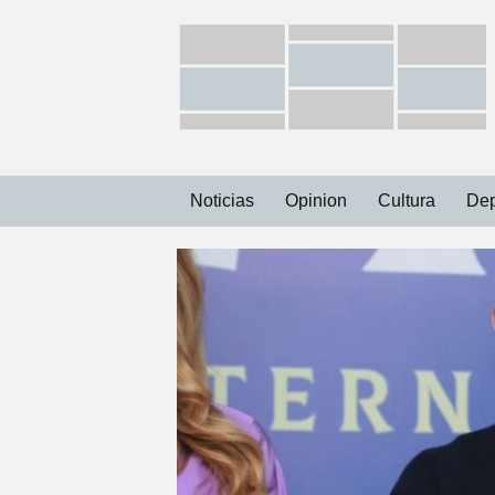
Ir
Noticias
Opinion
Cultura
Dep
al
contenido
Capital
Municipios