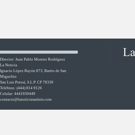
Director: Juan Pablo Moreno Rodríguez
La Noticia
Ignacio López Rayón 873, Barrio de San
Miguelito
San Luis Potosí, S.L.P. CP 78339
Teléfono: (444) 814 9126
Celular: 4441930449
contacto@lanoticiasanluis.com