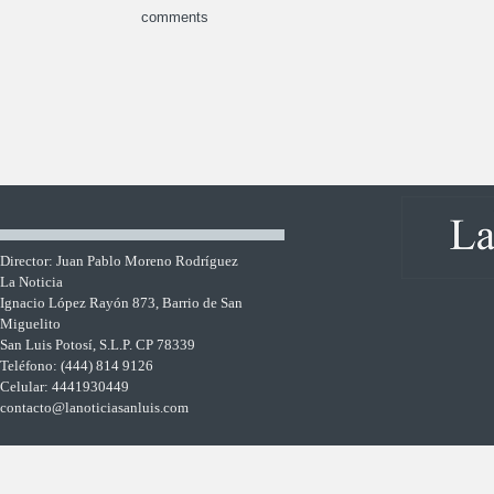
comments
Director: Juan Pablo Moreno Rodríguez
La Noticia
Ignacio López Rayón 873, Barrio de San
Miguelito
San Luis Potosí, S.L.P. CP 78339
Teléfono: (444) 814 9126
Celular: 4441930449
contacto@lanoticiasanluis.com