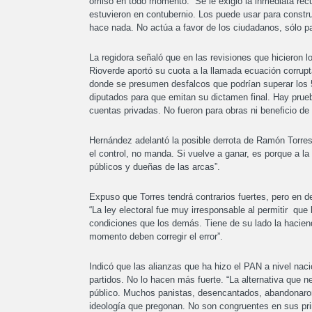
omiso en todo momento. “Se le exigió la inmediata recu
estuvieron en contubernio. Los puede usar para construi
hace nada. No actúa a favor de los ciudadanos, sólo par
La regidora señaló que en las revisiones que hicieron 
Rioverde aportó su cuota a la llamada ecuación corrupt
donde se presumen desfalcos que podrían superar los 
diputados para que emitan su dictamen final. Hay prueba
cuentas privadas. No fueron para obras ni beneficio de
Hernández adelantó la posible derrota de Ramón Torres,
el control, no manda. Si vuelve a ganar, es porque a l
públicos y dueñas de las arcas”.
Expuso que Torres tendrá contrarios fuertes, pero en d
“La ley electoral fue muy irresponsable al permitir que
condiciones que los demás. Tiene de su lado la hacien
momento deben corregir el error”.
Indicó que las alianzas que ha hizo el PAN a nivel naci
partidos. No lo hacen más fuerte. “La alternativa que 
público. Muchos panistas, desencantados, abandonaron e
ideología que pregonan. No son congruentes en sus prin