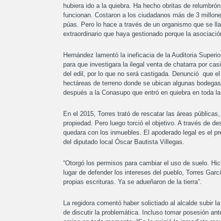
hubiera ido a la quiebra. Ha hecho obritas de relumbr
funcionan. Costaron a los ciudadanos más de 3 millon
púas. Pero lo hace a través de un organismo que se lla
extraordinario que haya gestionado porque la asociació
Hernández lamentó la ineficacia de la Auditoria Superio
para que investigara la ilegal venta de chatarra por ca
del edil, por lo que no será castigada. Denunció que el
hectáreas de terreno donde se ubican algunas bodegas
después a la Conasupo que entró en quiebra en toda la
En el 2015, Torres trató de rescatar las áreas públicas,
propiedad. Pero luego torció el objetivo. A través de des
quedara con los inmuebles. El apoderado legal es el p
del diputado local Óscar Bautista Villegas.
“Otorgó los permisos para cambiar el uso de suelo. H
lugar de defender los intereses del pueblo, Torres Garc
propias escrituras. Ya se adueñaron de la tierra”.
La regidora comentó haber solictiado al alcalde subir la
de discutir la problemática. Incluso tomar posesión an