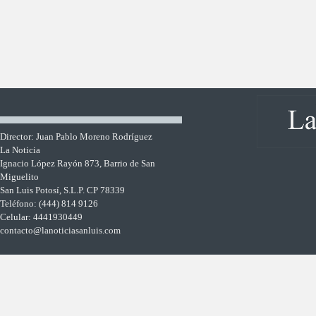
Director: Juan Pablo Moreno Rodríguez
La Noticia
Ignacio López Rayón 873, Barrio de San
Miguelito
San Luis Potosí, S.L.P. CP 78339
Teléfono: (444) 814 9126
Celular: 4441930449
contacto@lanoticiasanluis.com