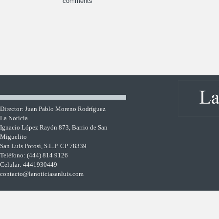
comments
Director: Juan Pablo Moreno Rodríguez
La Noticia
Ignacio López Rayón 873, Barrio de San
Miguelito
San Luis Potosí, S.L.P. CP 78339
Teléfono: (444) 814 9126
Celular: 4441930449
contacto@lanoticiasanluis.com