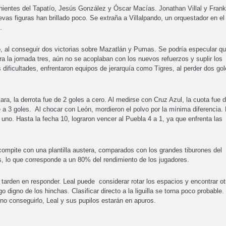
nientes del Tapatío, Jesús González y Óscar Macías. Jonathan Villal y Frank
evas figuras han brillado poco. Se extraña a Villalpando, un orquestador en el
o.
ho, al conseguir dos victorias sobre Mazatlán y Pumas. Se podría especular q
ra la jornada tres, aún no se acoplaban con los nuevos refuerzos y suplir los
 dificultades, enfrentaron equipos de jerarquía como Tigres, al perder dos go
a, la derrota fue de 2 goles a cero. Al medirse con Cruz Azul, la cuota fue 
 a 3 goles. Al chocar con León, mordieron el polvo por la mínima diferencia.
a uno. Hasta la fecha 10, lograron vencer al Puebla 4 a 1, ya que enfrenta las
compite con una plantilla austera, comparados con los grandes tiburones del
, lo que corresponde a un 80% del rendimiento de los jugadores.
 tarden en responder. Leal puede considerar rotar los espacios y encontrar ot
 digno de los hinchas. Clasificar directo a la liguilla se torna poco probable.
 no conseguirlo, Leal y sus pupilos estarán en apuros.