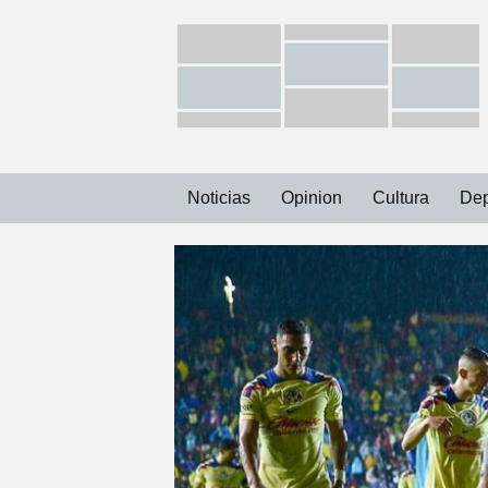
Ir
Noticias
Opinion
Cultura
Dep
al
contenido
Capital
Municipios