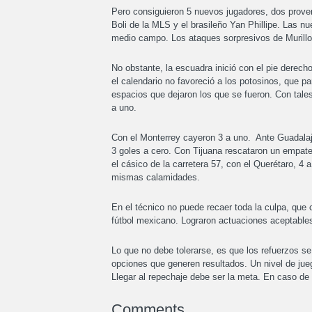
Pero consiguieron 5 nuevos jugadores, dos prove
Boli de la MLS y el brasileño Yan Phillipe. Las nu
medio campo. Los ataques sorpresivos de Murill
No obstante, la escuadra inició con el pie derec
el calendario no favoreció a los potosinos, que pa
espacios que dejaron los que se fueron. Con tales
a uno.
Con el Monterrey cayeron 3 a uno. Ante Guadalajar
3 goles a cero. Con Tijuana rescataron un empate
el cásico de la carretera 57, con el Querétaro, 4 
mismas calamidades.
En el técnico no puede recaer toda la culpa, que 
fútbol mexicano. Lograron actuaciones aceptables
Lo que no debe tolerarse, es que los refuerzos se
opciones que generen resultados. Un nivel de juego
Llegar al repechaje debe ser la meta. En caso de
Comments