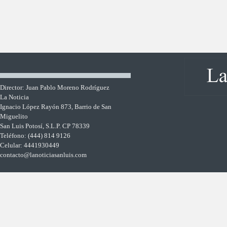
Director: Juan Pablo Moreno Rodríguez
La Noticia
Ignacio López Rayón 873, Barrio de San
Miguelito
San Luis Potosí, S.L.P. CP 78339
Teléfono: (444) 814 9126
Celular: 4441930449
contacto@lanoticiasanluis.com