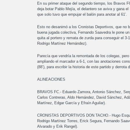
En su primer ataque del segundo tiempo, los Bravos FC
deja botar Pablo Mejía, el delantero se aviva y gana e
que solo tuvo que empujar el balón para anotar al 61’.
Esto no desanimó a los Cronistas Deportivos, que no baj
buena jugada colectiva, Fernando Saavedra le pone un 
quita al portero y remata de zurda para conseguir el 3-1
Rodrigo Martínez Hernández).
Parecía que vendría la remontada de los colegas, pero l
ampliando el marcador a 6-1, con las anotaciones cons
(88’), para escribir la historia de este partido y derrot
ALINEACIONES
BRAVOS FC.- Eduardo Zamora, Antonio Sánchez, Sergi
Carlos Contreras, Aldo Hernández, David Sánchez, Adá
Martínez, Edgar García y Efraín Aguilar).
CRONISTAS DEPORTIVOS DON TACHO.- Hugo Esquivel, 
Rodrigo Martínez Torres, Erick Segura, Fernando Saav
Alvarado y Erik Rangel).