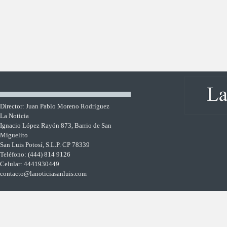
Director: Juan Pablo Moreno Rodríguez
La Noticia
Ignacio López Rayón 873, Barrio de San
Miguelito
San Luis Potosí, S.L.P. CP 78339
Teléfono: (444) 814 9126
Celular: 4441930449
contacto@lanoticiasanluis.com