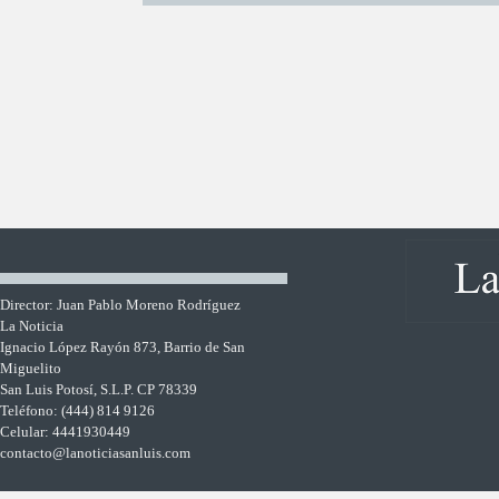
Director: Juan Pablo Moreno Rodríguez
La Noticia
Ignacio López Rayón 873, Barrio de San
Miguelito
San Luis Potosí, S.L.P. CP 78339
Teléfono: (444) 814 9126
Celular: 4441930449
contacto@lanoticiasanluis.com