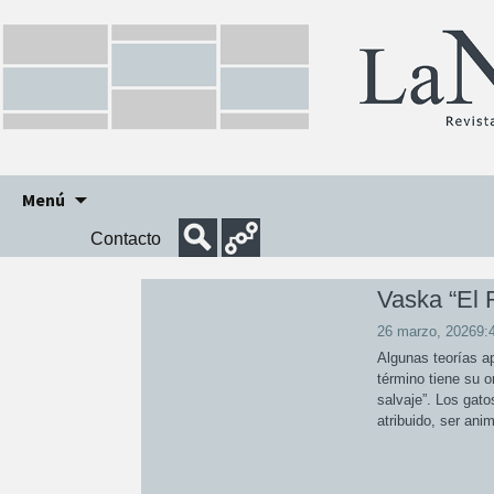
Ir
Menú
al
Contacto
contenido
Vaska “El 
26 marzo, 20269:4
Algunas teorías ap
término tiene su o
salvaje”. Los gato
atribuido, ser an