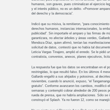
humanos, son graves, pues criminalizan el ejercicio le
y el interés público, no es un delito. «Promover amparo
del derecho y la democracia”.
Indicó que su misiva, la remitieron, “para conocimiento
derechos humanos, instancias internacionales, la emba
publicidad”. Sin importarle el amparo y las firmas de
garantizara, no afectar árboles y áreas verdes, Gallard
Mendoza Díaz, quien afirmó, tenían las manifestacione
solicitud de datos, contestó que no había tal documento
Leticia Vargas Tinajero, amplió el enredo. Se le pidió u
contratista, convenios, anexos, planes ejecutivos, lici
La respuesta fue que los datos se encontraban en el por
restringidas, lo que resultó falso. En los últimos 4 m
Gallardo engañó a sus ahijados y potosinos, al decirle
noviembre, cuando lo anunció, expuso, “el Tangamanga
gratuito”. Conforme avanzaron los cambios, modificó el
semanas y contempló cobrar alrededor de 200 pesos po
rueda de prensa, que no habría ampliaciones. Sólo se i
construyó el Splash. Ya no fueron 12, como se manejó a