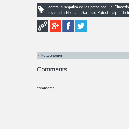
contra la negativa de los potosinos
el Dinoasi
revista La Noticia
San Luis Potosí
slp
Un f
« Nota anterior
Comments
comments