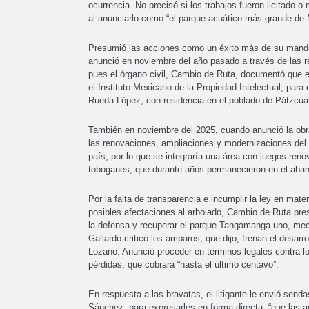
ocurrencia. No precisó si los trabajos fueron licitado o
al anunciarlo como “el parque acuático más grande de 
Presumió las acciones como un éxito más de su mandat
anunció en noviembre del año pasado a través de las r
pues el órgano civil, Cambio de Ruta, documentó que en
el Instituto Mexicano de la Propiedad Intelectual, para 
Rueda López, con residencia en el poblado de Pátzcua
También en noviembre del 2025, cuando anunció la obra
las renovaciones, ampliaciones y modernizaciones del 
país, por lo que se integraría una área con juegos reno
toboganes, que durante años permanecieron en el aband
Por la falta de transparencia e incumplir la ley en mate
posibles afectaciones al arbolado, Cambio de Ruta pre
la defensa y recuperar el parque Tangamanga uno, medi
Gallardo criticó los amparos, que dijo, frenan el desar
Lozano. Anunció proceder en términos legales contra los 
pérdidas, que cobrará “hasta el último centavo”.
En respuesta a las bravatas, el litigante le envió send
Sánchez, para expresarles en forma directa, “que las