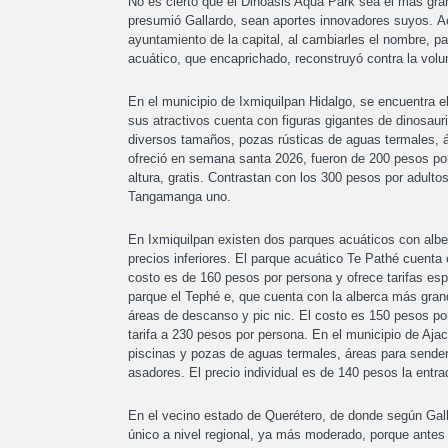
No es cierto que el Dinoasis Aqua Park sea el más gra
presumió Gallardo, sean aportes innovadores suyos. Ac
ayuntamiento de la capital, al cambiarles el nombre, 
acuático, que encaprichado, reconstruyó contra la volu
En el municipio de Ixmiquilpan Hidalgo, se encuentra el
sus atractivos cuenta con figuras gigantes de dinosaur
diversos tamaños, pozas rústicas de aguas termales, á
ofreció en semana santa 2026, fueron de 200 pesos po
altura, gratis. Contrastan con los 300 pesos por adulto
Tangamanga uno.
En Ixmiquilpan existen dos parques acuáticos con alber
precios inferiores. El parque acuático Te Pathé cuent
costo es de 160 pesos por persona y ofrece tarifas es
parque el Tephé e, que cuenta con la alberca más gra
áreas de descanso y pic nic. El costo es 150 pesos p
tarifa a 230 pesos por persona. En el municipio de Aja
piscinas y pozas de aguas termales, áreas para sende
asadores. El precio individual es de 140 pesos la entra
En el vecino estado de Querétero, de donde según Gall
único a nivel regional, ya más moderado, porque antes