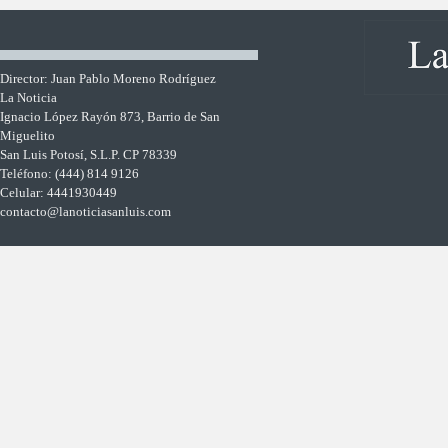
Director: Juan Pablo Moreno Rodríguez
La Noticia
Ignacio López Rayón 873, Barrio de San
Miguelito
San Luis Potosí, S.L.P. CP 78339
Teléfono: (444) 814 9126
Celular: 4441930449
contacto@lanoticiasanluis.com