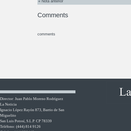
« Nota anterior
Comments
comments
Director: Juan Pablo Moreno Rodríguez
La Noticia
Ignacio López Rayón 873, Barrio de San
Miguelito
San Luis Potosí, S.L.P. CP 78339
Teléfono: (444) 814 9126