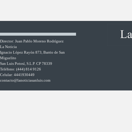
Director: Juan Pablo Moreno Rodríguez
La Noticia
Ignacio López Rayón 873, Barrio de San
Miguelito
San Luis Potosí, S.L.P. CP 78339
Teléfono: (444) 814 9126
Celular: 4441930449
contacto@lanoticiasanluis.com