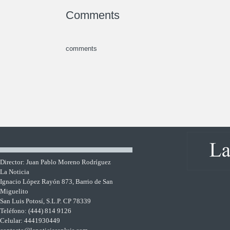
Comments
comments
Director: Juan Pablo Moreno Rodríguez
La Noticia
Ignacio López Rayón 873, Barrio de San
Miguelito
San Luis Potosí, S.L.P. CP 78339
Teléfono: (444) 814 9126
Celular: 4441930449