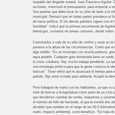
respaldo del dirigente estatal, Juan Francisco Aguilar. 
acciones, mencionó el presupuesto, para empezar a est
Son puertas que debe tocar en su afán de darle a la mil
municipal. Destacó que en todas partes prevalece el ha
de hacer política. Si los demás partidos siguen con e
humildad”. Indicó que la primera encomienda de Aguilar
liderazgos, sumarlos en tareas comunes, donde todos 
Conminarlos a salir de su sitio de confort y estar en la
ponerse a la altura de las circunstancias. Contó que e
algo inédito. “Es un municipio con mucha pobreza, gra
agua potable. Cualquier gota derramada tiene un sentir.
la crisis cotidiana. Hay mucho trabajo pendiente. La op
una estrategia política para que la gente conozca la d
básicas”. Tovar refirió que le alcanzará el tiempo para a
partido. Dijo estar echado para adelante. Aceptó la der
Pero trabajará de mano con los habitantes, ya que su p
trató de brincar a la legislatura como parte de un cicl
que decidimos cambiar de rumbo, esquemas y visiones”
el número de folio de hacienda, al que le invirtió dos a
alcaldes que estaban en el rango de los 82.5 kilómetro
suelo, impacto ambiental, costo-beneficio. “Se trata de