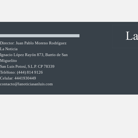
Director: Juan Pablo Moreno Rodríguez
La Noticia
Ignacio López Rayón 873, Barrio de San
Miguelito
San Luis Potosí, S.L.P. CP 78339
Teléfono: (444) 814 9126
Celular: 4441930449
contacto@lanoticiasanluis.com