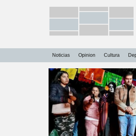
Ir
Noticias
Opinion
Cultura
Dep
al
contenido
Capital
Municipios