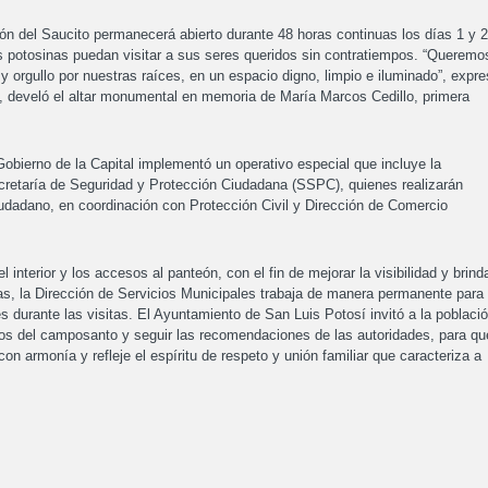
eón del Saucito permanecerá abierto durante 48 horas continuas los días 1 y 2
as potosinas puedan visitar a sus seres queridos sin contratiempos. “Queremo
y orgullo por nuestras raíces, en un espacio digno, limpio e iluminado”, expr
n, develó el altar monumental en memoria de María Marcos Cedillo, primera
 Gobierno de la Capital implementó un operativo especial que incluye la
cretaría de Seguridad y Protección Ciudadana (SSPC), quienes realizarán
ciudadano, en coordinación con Protección Civil y Dirección de Comercio
interior y los accesos al panteón, con el fin de mejorar la visibilidad y brind
s, la Dirección de Servicios Municipales trabaja de manera permanente para
 durante las visitas. El Ayuntamiento de San Luis Potosí invitó a la poblaci
ios del camposanto y seguir las recomendaciones de las autoridades, para qu
n armonía y refleje el espíritu de respeto y unión familiar que caracteriza a