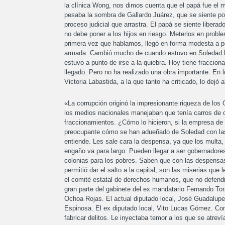
la clínica Wong, nos dimos cuenta que el papá fue el 
pesaba la sombra de Gallardo Juárez, que se siente po
proceso judicial que arrastra. El papá se siente liber
no debe poner a los hijos en riesgo. Meterlos en probl
primera vez que hablamos, llegó en forma modesta a p
armada. Cambió mucho de cuando estuvo en Soledad ha
estuvo a punto de irse a la quiebra. Hoy tiene fraccio
llegado. Pero no ha realizado una obra importante. En
Victoria Labastida, a la que tanto ha criticado, lo dejó 
«La corrupción originó la impresionante riqueza de los
los medios nacionales manejaban que tenía carros de co
fraccionamientos. ¿Cómo lo hicieron, si la empresa de
preocupante cómo se han adueñado de Soledad con las l
entiende. Les sale cara la despensa, ya que los multa, 
engaño va para largo. Pueden llegar a ser gobernadores
colonias para los pobres. Saben que con las despensas, 
permitió dar el salto a la capital, son las miserias qu
el comité estatal de derechos humanos, que no defendió
gran parte del gabinete del ex mandatario Fernando Tor
Ochoa Rojas. El actual diputado local, José Guadalupe
Espinosa. El ex diputado local, Vito Lucas Gómez. Cont
fabricar delitos. Le inyectaba temor a los que se atreví