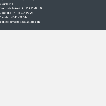
Miguelito
San Luis Potosí, S.L.P. CP 78339
Teléfono: (444) 814 9126
Celular: 4441930449
contacto@lanoticiasanluis.com