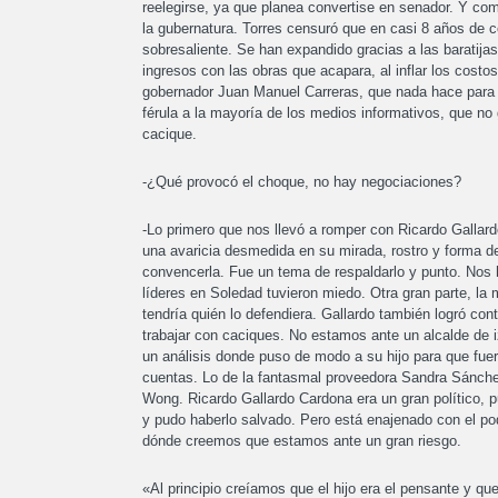
reelegirse, ya que planea convertise en senador. Y com
la gubernatura. Torres censuró que en casi 8 años de co
sobresaliente. Se han expandido gracias a las baratija
ingresos con las obras que acapara, al inflar los costo
gobernador Juan Manuel Carreras, que nada hace para
férula a la mayoría de los medios informativos, que no g
cacique.
-¿Qué provocó el choque, no hay negociaciones?
-Lo primero que nos llevó a romper con Ricardo Gallar
una avaricia desmedida en su mirada, rostro y forma de
convencerla. Fue un tema de respaldarlo y punto. Nos
líderes en Soledad tuvieron miedo. Otra gran parte, la
tendría quién lo defendiera. Gallardo también logró con
trabajar con caciques. No estamos ante un alcalde de 
un análisis donde puso de modo a su hijo para que fue
cuentas. Lo de la fantasmal proveedora Sandra Sánchez
Wong. Ricardo Gallardo Cardona era un gran político, p
y pudo haberlo salvado. Pero está enajenado con el pod
dónde creemos que estamos ante un gran riesgo.
«Al principio creíamos que el hijo era el pensante y q