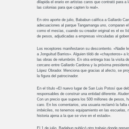
dilapida el erario en artistas caros que contrató para
las colonias para que capten lo real».
En otro aporte de julio, Bababun califica a Gallardo C
adecuaciones al parque Tangamanga uno, comparan el T
como el mesías, cuando su creador original es el ex lí
de pesos, adjudicadas a empresas vinculadas al gober
Los receptores manifestaron su descontento. «Nadie le
a Jonguitud Barrios». Alguien tildó de «chayoteros» a l
las obras de relumbrón. En otra entrega tras la visita 
cercano entre Gallardo Cardona y la próxima president
López Obrador. Menciona que gracias al afecto, se proy
la figura del patrocinador.
En el título «El nuevo lugar de San Luis Potosí que 
responsables de construir una entidad diferente. Alude
Con un precio que supera los 500 millones de pesos, h
caro. En los comentarios, una usuaria reclamó la falta
imbéciles, no tenemos equipamiento en las escuelas,
historia ajena a la que se vive en el estado».
El 1 de julio, Badabun publicó otro trabajo donde prese