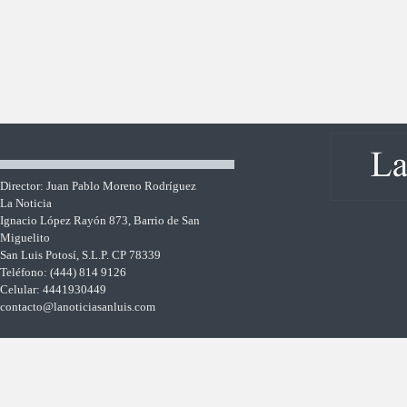
Director: Juan Pablo Moreno Rodríguez
La Noticia
Ignacio López Rayón 873, Barrio de San
Miguelito
San Luis Potosí, S.L.P. CP 78339
Teléfono: (444) 814 9126
Celular: 4441930449
contacto@lanoticiasanluis.com