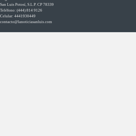
San Luis Potosí, S.L.P. CP 78339
Teléfono: (444) 814 9126
Celular: 4441930449
contacto@lanoticiasanluis.com