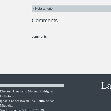
« Nota anterior
Comments
comments
Director: Juan Pablo Moreno Rodríguez
La Noticia
Ignacio López Rayón 873, Barrio de San
Miguelito
San Luis Potosí, S.L.P. CP 78339