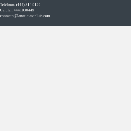
Teléfono: (444) 814 9126
Celular: 4441930449
contacto@lanoticiasanluis.com