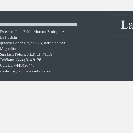
Director: Juan Pablo Moreno Rodríguez
La Noticia
Ignacio López Rayón 873, Barrio de San
Miguelito
San Luis Potosí, S.L.P. CP 78339
Teléfono: (444) 814 9126
Celular: 4441930449
contacto@lanoticiasanluis.com