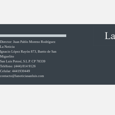
Director: Juan Pablo Moreno Rodríguez
La Noticia
Ignacio López Rayón 873, Barrio de San
Miguelito
San Luis Potosí, S.L.P. CP 78339
Teléfono: (444) 814 9126
Celular: 4441930449
contacto@lanoticiasanluis.com