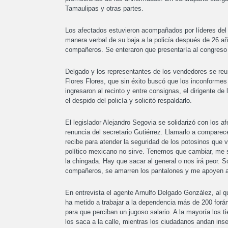
Tamaulipas y otras partes.
Los afectados estuvieron acompañados por líderes del f
manera verbal de su baja a la policía después de 26 añ
compañeros. Se enteraron que presentaría al congreso u
Delgado y los representantes de los vendedores se reun
Flores Flores, que sin éxito buscó que los inconformes 
ingresaron al recinto y entre consignas, el dirigente 
el despido del policía y solicitó respaldarlo.
El legislador Alejandro Segovia se solidarizó con los af
renuncia del secretario Gutiérrez. Llamarlo a comparec
recibe para atender la seguridad de los potosinos que v
político mexicano no sirve. Tenemos que cambiar, me s
la chingada. Hay que sacar al general o nos irá peor. S
compañeros, se amarren los pantalones y me apoyen a s
En entrevista el agente Arnulfo Delgado González, al qu
ha metido a trabajar a la dependencia más de 200 forán
para que perciban un jugoso salario. A la mayoría los t
los saca a la calle, mientras los ciudadanos andan ins