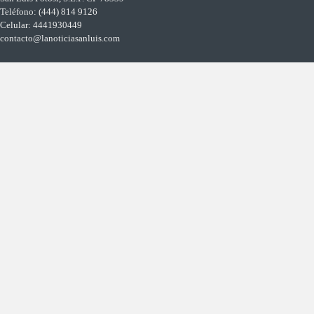
Teléfono: (444) 814 9126
Celular: 4441930449
contacto@lanoticiasanluis.com