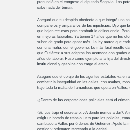
pronunció en el congreso el diputado Segovia. Los pot
sabe nada del tema».
Aseguró que su despido obedecía a que integró una asoci
compañeros y ampararlos de las injusticias. Dijo que la
que bajan recursos para combatir la delincuencia. Pero 
en mejoras laborales. Ya tienen 17 años que no les ot
suben de grado para ganar más. La ley marca que cada
con una mafia, con el gobierno. Lo más fácil resultó d
que Gutiérrez a sus adeptos los acomoda con grados al
años de laborar. Puso como ejemplo a la hija del direct
institucional y gasolina con cargo al erario.
Aseguró que el coraje de los agentes estatales va en 
combatir la inseguridad en las calles, con asaltos, robo
trajo toda la mafia de Tamaulipas que opera en Valles,
-¿Dentro de las corporaciones policiales está el crime
-Sí. Los trajo el secretario. ¿A dónde iremos a dar?. A
exigir un horario de trabajo justo para los policías, co
cambiado a Valles por órdenes de Gutiérrez. Apeló la m
castigo y ordenaron regresarlo a la capital.