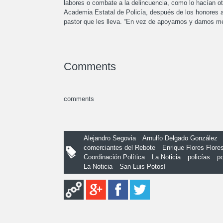
labores o combate a la delincuencia, como lo hacían otro
Academia Estatal de Policía, después de los honores a
pastor que les lleva. “En vez de apoyarnos y darnos me
Comments
comments
Alejandro Segovia
Arnulfo Delgado González
comerciantes del Rebote
Enrique Flores Flore
Coordinación Política
La Noticia
policías
po
La Noticia
San Luis Potosí