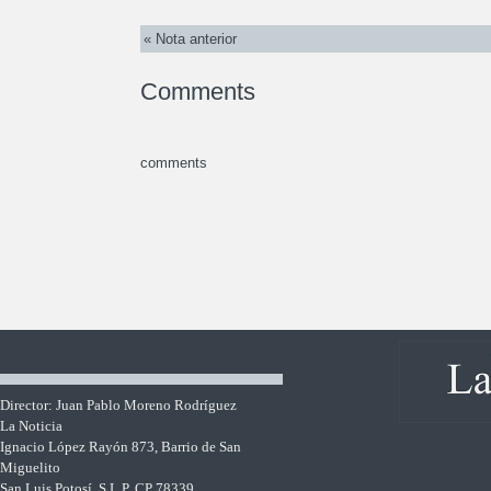
« Nota anterior
Comments
comments
Director: Juan Pablo Moreno Rodríguez
La Noticia
Ignacio López Rayón 873, Barrio de San
Miguelito
San Luis Potosí, S.L.P. CP 78339