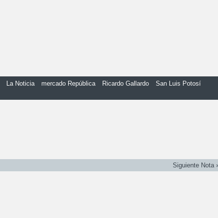
La Noticia
mercado República
Ricardo Gallardo
San Luis Potosí
Siguiente Nota 