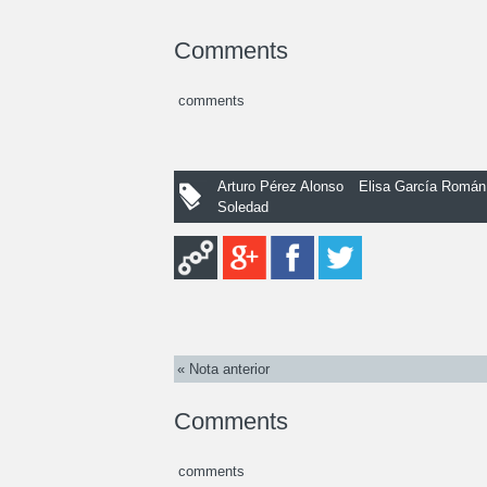
Comments
comments
Arturo Pérez Alonso
Elisa García Román
Soledad
« Nota anterior
Comments
comments