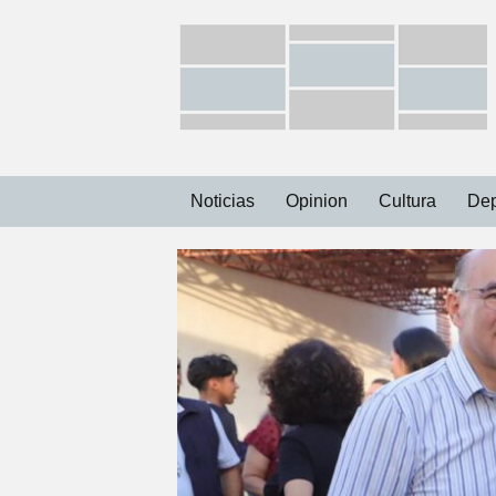
Ir
Noticias
Opinion
Cultura
Dep
al
contenido
Capital
Municipios