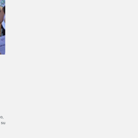
o,
 su