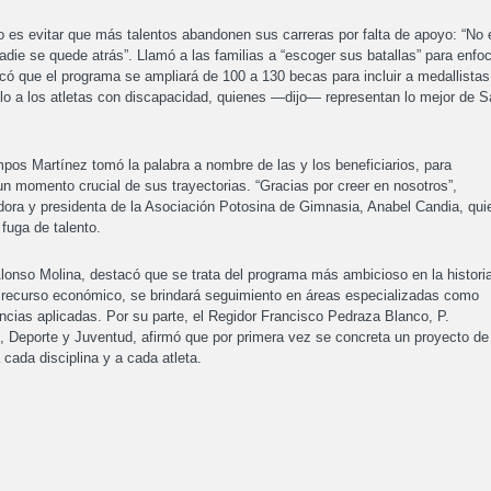
vo es evitar que más talentos abandonen sus carreras por falta de apoyo: “No 
adie se quede atrás”. Llamó a las familias a “escoger sus batallas” para enfo
acó que el programa se ampliará de 100 a 130 becas para incluir a medallistas
lo a los atletas con discapacidad, quienes —dijo— representan lo mejor de 
os Martínez tomó la palabra a nombre de las y los beneficiarios, para
 un momento crucial de sus trayectorias. “Gracias por creer en nosotros”,
ra y presidenta de la Asociación Potosina de Gimnasia, Anabel Candia, qui
 fuga de talento.
Alonso Molina, destacó que se trata del programa más ambicioso en la histori
l recurso económico, se brindará seguimiento en áreas especializadas como
ciencias aplicadas. Por su parte, el Regidor Francisco Pedraza Blanco, P.
, Deporte y Juventud, afirmó que por primera vez se concreta un proyecto de
 cada disciplina y a cada atleta.