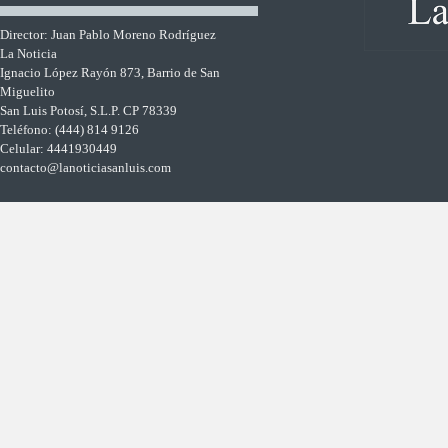
Director: Juan Pablo Moreno Rodríguez
La Noticia
Ignacio López Rayón 873, Barrio de San
Miguelito
San Luis Potosí, S.L.P. CP 78339
Teléfono: (444) 814 9126
Celular: 4441930449
contacto@lanoticiasanluis.com